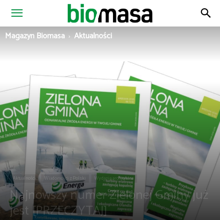
Magazyn
Magazyn Biomasa
Aktualności
Biomasa
Aktualności
Wiadomości z Polski
Wydania archiwalne
Najnowszy numer Zielonej Gminy już
jest [PRZECZYTAJ]