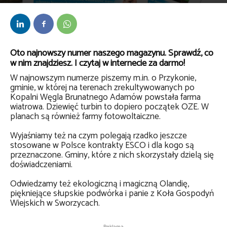
Przez
Kamilla Placko-Wozińska
-
9 września 2020
Oto najnowszy numer naszego magazynu. Sprawdź, co
w nim znajdziesz. I czytaj w internecie za darmo!
W najnowszym numerze piszemy m.in. o Przykonie,
gminie, w której na terenach zrekultywowanych po
Kopalni Węgla Brunatnego Adamów powstała farma
wiatrowa. Dziewięć turbin to dopiero początek OZE. W
planach są również farmy fotowoltaiczne.
Wyjaśniamy też na czym polegają rzadko jeszcze
stosowane w Polsce kontrakty ESCO i dla kogo są
przeznaczone. Gminy, które z nich skorzystały dzielą się
doświadczeniami.
Odwiedzamy też ekologiczną i magiczną Olandię,
piękniejące słupskie podwórka i panie z Koła Gospodyń
Wiejskich w Sworzycach.
Reklama