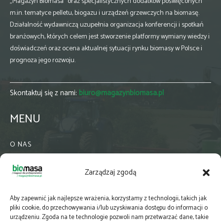
„Magazyn Biomasa” oraz specjalistycznych dodatków poświęconych
m.in. tematyce pelletu, biogazu i urządzeń grzewczych na biomasę.
Działalność wydawniczą uzupełnia organizacja konferencji i spotkań
branżowych, których celem jest stworzenie platformy wymiany wiedzy i
doświadczeń oraz ocena aktualnej sytuacji rynku biomasy w Polsce i
prognoza jego rozwoju.
Skontaktuj się z nami:
biuro@magazynbiomasa.pl
MENU
O NAS
KONTAKT
Zarządzaj zgodą
WSPÓŁPRACA
ZIELONA GMINA
Aby zapewnić jak najlepsze wrażenia, korzystamy z technologii, takich jak
PRENUMERATA
pliki cookie, do przechowywania i/lub uzyskiwania dostępu do informacji o
urządzeniu. Zgoda na te technologie pozwoli nam przetwarzać dane, takie
NEWSLETTER