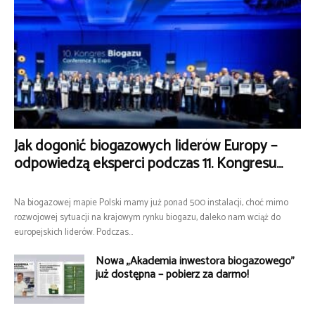
Jak dogonić biogazowych liderów Europy –
odpowiedzą eksperci podczas 11. Kongresu...
Na biogazowej mapie Polski mamy już ponad 500 instalacji, choć mimo
rozwojowej sytuacji na krajowym rynku biogazu, daleko nam wciąż do
europejskich liderów. Podczas...
Nowa „Akademia inwestora biogazowego”
już dostępna – pobierz za darmo!