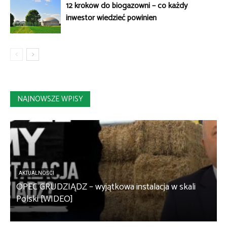
12 kroków do biogazowni – co każdy
inwestor wiedzieć powinien
NAJNOWSZE WPISY
AKTUALNOŚCI
OPEC GRUDZIĄDZ – wyjątkowa instalacja w skali
S
Polski [WIDEO]
m