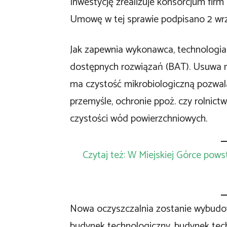
Inwestycję zrealizuje konsorcjum fir
Umowę w tej sprawie podpisano 2 wrz
Jak zapewnia wykonawca, technologi
dostępnych rozwiązań (BAT). Usuwa m
ma czystość mikrobiologiczną pozwal
przemyśle, ochronie ppoż. czy rolnict
czystości wód powierzchniowych.
Czytaj też: W Miejskiej Górce pow
Nowa oczyszczalnia zostanie wybudo
budynek technologiczny, budynek tec