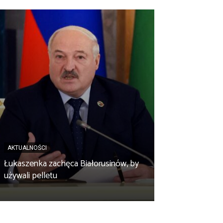
AKTUALNOŚCI
AKTUALNOŚCI
Łukaszenka zachęca Białorusinów, by
„Czy po drodze
używali pelletu
Wypełnij ankietę