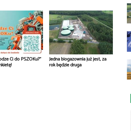
rodze Ci do PSZOKu?”
Jedna biogazownia już jest, za
nkietę!
rok będzie druga