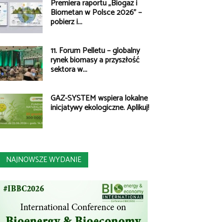
Premiera raportu „Biogaz i
Biometan w Polsce 2026” –
pobierz i...
11. Forum Pelletu – globalny
rynek biomasy a przyszłość
sektora w...
GAZ-SYSTEM wspiera lokalne
inicjatywy ekologiczne. Aplikuj!
NAJNOWSZE WYDANIE