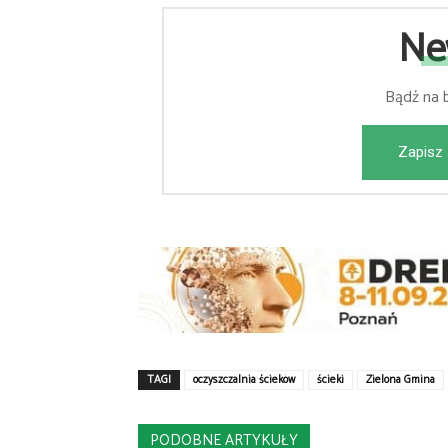
Ne
Bądź na 
Zapisz 
TAGI
oczyszczalnia ścieków
ścieki
Zielona Gmina
PODOBNE ARTYKUŁY