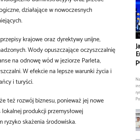
ologiczne, działające w nowoczesnych
iejących.
przepisy krajowe oraz dyrektywy unijne,
J
madzonych. Wody opuszczające oczyszczalnię
E
anse na odnowę wód w jeziorze Parleta,
p
zczalni. W efekcie na lepsze warunki życia i
Na
cy i turyści.
in
ry
 też rozwój biznesu, ponieważ jej nowe
Po
 lokalnej produkcji przemysłowej
m ryzyko skażenia środowiska.