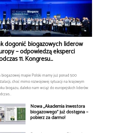
ak dogonić biogazowych liderów
uropy – odpowiedzą eksperci
odczas 11. Kongresu...
 biogazowej mapie Polski mamy już ponad 500
stalacji, choć mimo rozwojowej sytuacji na krajowym
nku biogazu, daleko nam wciąż do europejskich liderów.
dczas...
Nowa „Akademia inwestora
biogazowego” już dostępna –
pobierz za darmo!