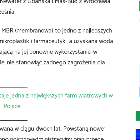
m Newater z Gdańska i Mas-Bud z Wrocławia.
eśnia.
a MBR (membranowa) to jedno z najlepszych
ikroplastik i farmaceutyki, a uzyskana woda
ającą na jej ponowne wykorzystanie: w
wie, nie stanowiąc żadnego zagrożenia dla
staje jedna z największych farm wiatrowych w
Polsce
wana w ciągu dwóch lat. Powstaną nowe:
hnologiczno-administracyjny oraz przede