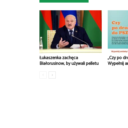
Łukaszenka zachęca
„Czy po d
Białorusinów, by używali pelletu
Wypełnij a