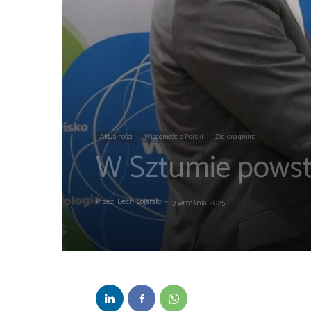
Aktualności
Wiadomości z Polski
Zielona gmina
W Sztumie powst
Przez
Lech Bojarski
-
3 września 2025