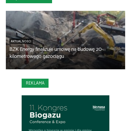
AKTUALNOŚCI
BZK Energy finalizuje umowę na budowę 20-
kilometrowego gazociągu
B
REKLAMA