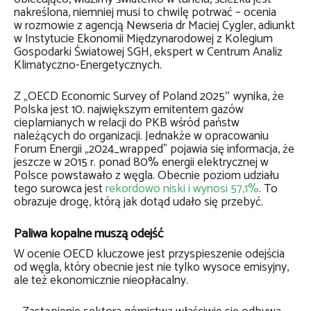
nakreślona, niemniej musi to chwilę potrwać – ocenia
w rozmowie z agencją Newseria dr Maciej Cygler, adiunkt
w Instytucie Ekonomii Międzynarodowej z Kolegium
Gospodarki Światowej SGH, ekspert w Centrum Analiz
Klimatyczno-Energetycznych.
Z „OECD Economic Survey of Poland 2025″ wynika, że
Polska jest 10. największym emitentem gazów
cieplarnianych w relacji do PKB wśród państw
należących do organizacji. Jednakże w opracowaniu
Forum Energii „2024_wrapped” pojawia się informacja, że
jeszcze w 2015 r. ponad 80% energii elektrycznej w
Polsce powstawało z węgla. Obecnie poziom udziału
tego surowca jest
rekordowo niski i wynosi 57,1%
. To
obrazuje drogę, którą jak dotąd udało się przebyć.
Paliwa kopalne muszą odejść
W ocenie OECD kluczowe jest przyspieszenie odejścia
od węgla, który obecnie jest nie tylko wysoce emisyjny,
ale też ekonomicznie nieopłacalny.