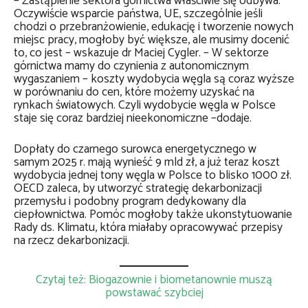
– Zastąpienie sektora górnictwa właściwie się odbywa.
Oczywiście wsparcie państwa, UE, szczególnie jeśli
chodzi o przebranżowienie, edukację i tworzenie nowych
miejsc pracy, mogłoby być większe, ale musimy docenić
to, co jest – wskazuje dr Maciej Cygler. – W sektorze
górnictwa mamy do czynienia z autonomicznym
wygaszaniem – koszty wydobycia węgla są coraz wyższe
w porównaniu do cen, które możemy uzyskać na
rynkach światowych. Czyli wydobycie węgla w Polsce
staje się coraz bardziej nieekonomiczne –dodaje.
Dopłaty do czarnego surowca energetycznego w
samym 2025 r. mają wynieść 9 mld zł, a już teraz koszt
wydobycia jednej tony węgla w Polsce to blisko 1000 zł.
OECD zaleca, by utworzyć strategię dekarbonizacji
przemysłu i podobny program dedykowany dla
ciepłownictwa. Pomóc mogłoby także ukonstytuowanie
Rady ds. Klimatu, która miałaby opracowywać przepisy
na rzecz dekarbonizacji.
Czytaj też: Biogazownie i biometanownie muszą
powstawać szybciej