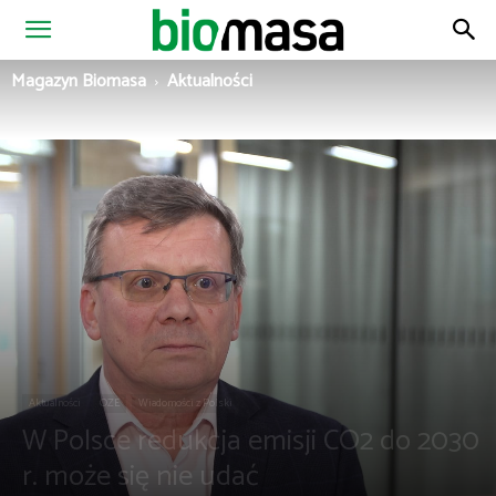
Magazyn
Magazyn Biomasa
Aktualności
Biomasa
Aktualności
OZE
Wiadomości z Polski
W Polsce redukcja emisji CO2 do 2030
r. może się nie udać