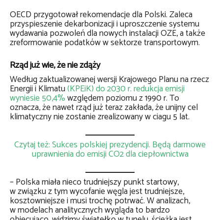
OECD przygotował rekomendacje dla Polski. Zaleca
przyspieszenie dekarbonizacji i uproszczenie systemu
wydawania pozwoleń dla nowych instalacji OZE, a także
zreformowanie podatków w sektorze transportowym.
Rząd już wie, że nie zdąży
Według zaktualizowanej wersji Krajowego Planu na rzecz
Energii i Klimatu
(KPEiK) do 2030 r. redukcja emisji
wyniesie 50,4%
względem poziomu z 1990 r. To
oznacza, że nawet rząd już teraz zakłada, że unijny cel
klimatyczny nie zostanie zrealizowany w ciagu 5 lat.
Czytaj też: Sukces polskiej prezydencji. Będą darmowe
uprawnienia do emisji CO2 dla ciepłownictwa
– Polska miała nieco trudniejszy punkt startowy,
w związku z tym wycofanie węgla jest trudniejsze,
kosztowniejsze i musi trochę potrwać. W analizach,
w modelach analitycznych wygląda to bardzo
obiecująco, widzimy światełko w tunelu, ścieżka jest