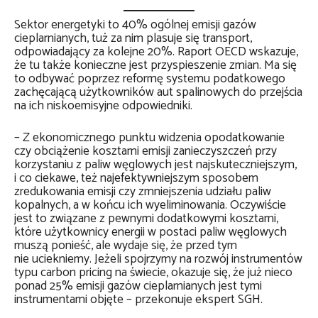
Sektor energetyki to 40% ogólnej emisji gazów
cieplarnianych, tuż za nim plasuje się transport,
odpowiadający za kolejne 20%. Raport OECD wskazuje,
że tu także konieczne jest przyspieszenie zmian. Ma się
to odbywać poprzez reformę systemu podatkowego
zachęcającą użytkowników aut spalinowych do przejścia
na ich niskoemisyjne odpowiedniki.
– Z ekonomicznego punktu widzenia opodatkowanie
czy obciążenie kosztami emisji zanieczyszczeń przy
korzystaniu z paliw węglowych jest najskuteczniejszym,
i co ciekawe, też najefektywniejszym sposobem
zredukowania emisji czy zmniejszenia udziału paliw
kopalnych, a w końcu ich wyeliminowania. Oczywiście
jest to związane z pewnymi dodatkowymi kosztami,
które użytkownicy energii w postaci paliw węglowych
muszą ponieść, ale wydaje się, że przed tym
nie uciekniemy. Jeżeli spojrzymy na rozwój instrumentów
typu carbon pricing na świecie, okazuje się, że już nieco
ponad 25% emisji gazów cieplarnianych jest tymi
instrumentami objęte – przekonuje ekspert SGH.