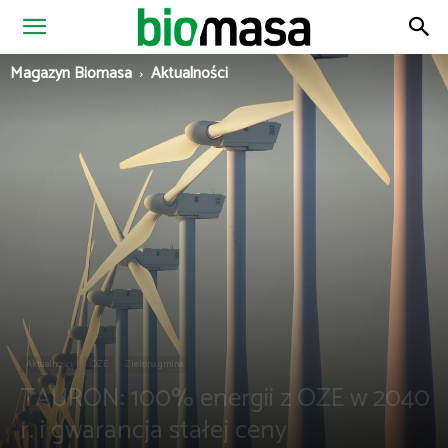
Magazyn
Magazyn Biomasa
Aktualności
Biomasa
Aktualności
OZE
Zielona gmina
TAURON: 100% energii z OZE w 2040
r. i gwarancja stałej ceny