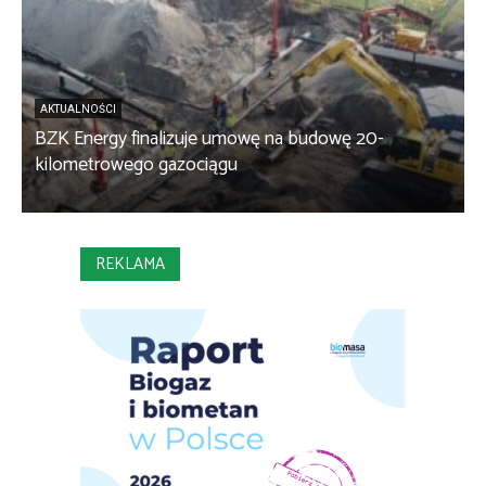
AKTUALNOŚCI
BZK Energy finalizuje umowę na budowę 20-
kilometrowego gazociągu
B
REKLAMA