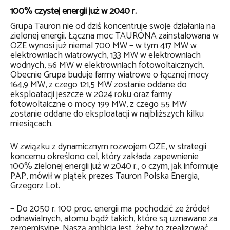
100% czystej energii już w 2040 r.
Grupa Tauron nie od dziś koncentruje swoje działania na
zielonej energii. Łączna moc TAURONA zainstalowana w
OZE wynosi już niemal 700 MW – w tym 417 MW w
elektrowniach wiatrowych, 133 MW w elektrowniach
wodnych, 56 MW w elektrowniach fotowoltaicznych.
Obecnie Grupa buduje farmy wiatrowe o łącznej mocy
164,9 MW, z czego 121,5 MW zostanie oddane do
eksploatacji jeszcze w 2024 roku oraz farmy
fotowoltaiczne o mocy 199 MW, z czego 55 MW
zostanie oddane do eksploatacji w najbliższych kilku
miesiącach.
W związku z dynamicznym rozwojem OZE, w strategii
koncernu określono cel, który zakłada zapewnienie
100% zielonej energii już w 2040 r., o czym, jak informuje
PAP, mówił w piątek prezes Tauron Polska Energia,
Grzegorz Lot.
– Do 2050 r. 100 proc. energii ma pochodzić ze źródeł
odnawialnych, atomu bądź takich, które są uznawane za
zeroemisyjne. Naszą ambicją jest, żeby to zrealizować