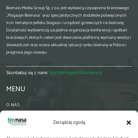
Biomass Media Group Sp. z o.o. jest wydawcą czasopisma branżowego
„Magazyn Biomasa” oraz specjalistycznych dodatków poświęconych
m.in. tematyce pelletu, biogazu i urządzeń grzewczych na biomasę.
Działalność wydawniczą uzupełnia organizacja konferencji i spotkań
branżowych, których celem jest stworzenie platformy wymiany wiedzy i
doświadczeń oraz ocena aktualnej sytuacji rynku biomasy w Polsce i
prognoza jego rozwoju.
Skontaktuj się z nami:
biuro@magazynbiomasa.pl
MENU
O NAS
KONTAKT
Zarządzaj zgodą
WSPÓŁPRACA
ZIELONA GMINA