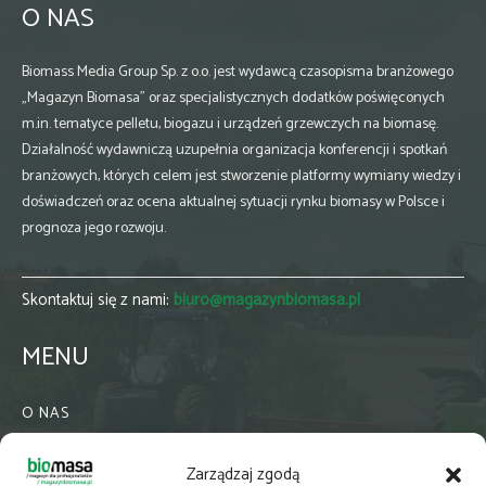
O NAS
Biomass Media Group Sp. z o.o. jest wydawcą czasopisma branżowego
„Magazyn Biomasa” oraz specjalistycznych dodatków poświęconych
m.in. tematyce pelletu, biogazu i urządzeń grzewczych na biomasę.
Działalność wydawniczą uzupełnia organizacja konferencji i spotkań
branżowych, których celem jest stworzenie platformy wymiany wiedzy i
doświadczeń oraz ocena aktualnej sytuacji rynku biomasy w Polsce i
prognoza jego rozwoju.
Skontaktuj się z nami:
biuro@magazynbiomasa.pl
MENU
O NAS
KONTAKT
Zarządzaj zgodą
WSPÓŁPRACA