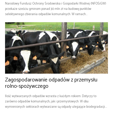
Narodowy Fundusz Ochrony Środowiska i Gospodarki Wodnej (NFOŚiGW)
przekaże sześciu gminom ponad 30 mln zł na budowę punktów
selektywnego zbierania odpadów komunalnych. W ramach...
Zagospodarowanie odpadów z przemysłu
rolno-spożywczego
Ilość wytwarzanych odpadów wzrasta z każdym rokiem. Dotyczy to
zarówno odpadów komunalnych, jak i przemysłowych. W obu
wymienionych sektorach wytwarzane są odpady ulegające biodegradacji....