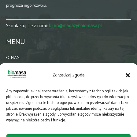
prognoza jego rozwoju.
Skontaktuj się z nami:
biuro@magazynbiomasa.pl
MENU
O NAS
KONTAKT
Zarządzaj zgodą
WSPÓŁPRACA
ZIELONA GMINA
Aby zapewnić jak najlepsze wrażenia, korzystamy z technologii, takich jak
PRENUMERATA
pliki cookie, do przechowywania i/lub uzyskiwania dostępu do informacji o
urządzeniu. Zgoda na te technologie pozwoli nam przetwarzać dane, takie
NEWSLETTER
jak zachowanie podczas przeglądania lub unikalne identyfikatory na tej
MAPY
stronie. Brak wyrażenia zgody lub wycofanie zgody może niekorzystnie
wpłynąć na niektóre cechy i funkcje.
E-WYDANIE
KATALOGI BRANŻOWE