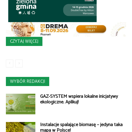
CZYTAJ WIĘCEJ
WYBÓR REDAKCJI
GAZ-SYSTEM wspiera lokalne inicjatywy
ekologiczne. Aplikuj!
Instalacje spalające biomasę – jedyna taka
mapa w Polsce!