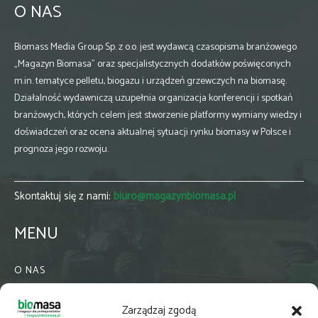
O NAS
Biomass Media Group Sp. z o.o. jest wydawcą czasopisma branżowego
„Magazyn Biomasa” oraz specjalistycznych dodatków poświęconych
m.in. tematyce pelletu, biogazu i urządzeń grzewczych na biomasę.
Działalność wydawniczą uzupełnia organizacja konferencji i spotkań
branżowych, których celem jest stworzenie platformy wymiany wiedzy i
doświadczeń oraz ocena aktualnej sytuacji rynku biomasy w Polsce i
prognoza jego rozwoju.
Skontaktuj się z nami:
biuro@magazynbiomasa.pl
MENU
O NAS
KONTAKT
Zarządzaj zgodą
WSPÓŁPRACA