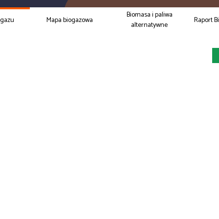
Biomasa i paliwa
ogazu
Mapa biogazowa
Raport B
alternatywne