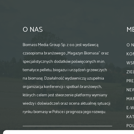
O NAS
M
Biomass Media Group Sp. z o.o. jest wydawcą
O 
czasopisma branżowego „Magazyn Biomasa” oraz
KO
specjalistycznych dodatków poświęconych m.in.
WS
tematyce pelletu, biogazu i urządzeń grzewczych
ZI
na biomasę. Działalność wydawniczą uzupełnia
PR
organizacja konferencji i spotkań branżowych,
NE
których celem jest stworzenie platformy wymiany
MA
wiedzy i doświadczeń oraz ocena aktualnej sytuacji
E-
rynku biomasy w Polsce i prognoza jego rozwoju.
KA
PO
Skontaktuj się z nami: