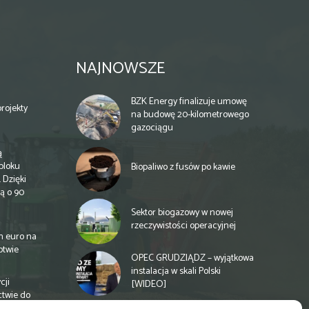
NAJNOWSZE
BZK Energy finalizuje umowę
rojekty
na budowę 20-kilometrowego
gazociągu
ą
bloku
Biopaliwo z fusów po kawie
 Dzięki
ą o 90
Sektor biogazowy w nowej
rzeczywistości operacyjnej
n euro na
otwie
OPEC GRUDZIĄDZ – wyjątkowa
instalacja w skali Polski
cji
[WIDEO]
ctwie do