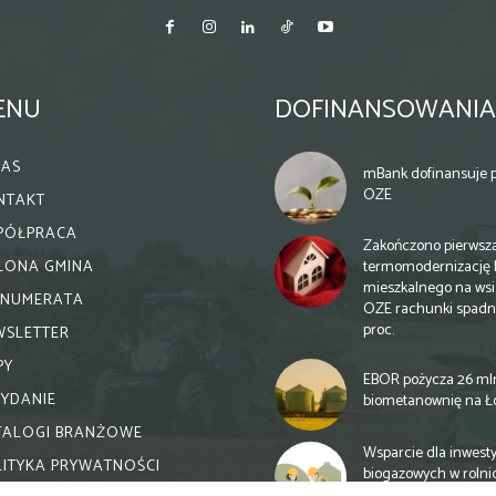
ENU
DOFINANSOWANIA
NAS
mBank dofinansuje p
OZE
NTAKT
PÓŁPRACA
Zakończono pierwsz
termomodernizację 
ELONA GMINA
mieszkalnego na wsi.
ENUMERATA
OZE rachunki spadn
proc.
WSLETTER
PY
EBOR pożycza 26 ml
WYDANIE
biometanownię na Ł
TALOGI BRANŻOWE
Wsparcie dla inwesty
LITYKA PRYWATNOŚCI
biogazowych w rolni
zmiany