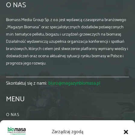
O NAS
Biomass Media Group Sp. z o.o. jest wydawcą czasopisma branżowego
„Magazyn Biomasa” oraz specjalistycznych dodatków poświęconych
m.in. tematyce pelletu, biogazu i urządzeń grzewczych na biomasę.
Działalność wydawniczą uzupełnia organizacja konferencji i spotkań
branżowych, których celem jest stworzenie platformy wymiany wiedzy i
doświadczeń oraz ocena aktualnej sytuacji rynku biomasy w Polsce i
prognoza jego rozwoju.
Skontaktuj się z nami:
biuro@magazynbiomasa.pl
MENU
O NAS
KONTAKT
Zarządzaj zgodą
WSPÓŁPRACA