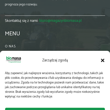
prognoza jego rozwoju.
Skontaktuj się z nami:
biuro@magazynbiomasa.pl
MENU
O NAS
KONTAKT
Zarządzaj zgodą
WSPÓŁPRACA
ZIELONA GMINA
Aby zapewnić jak najlepsze wrażenia, korzystamy z technologii, takich jak
PRENUMERATA
pliki cookie, do przechowywania i/lub uzyskiwania dostępu do informacji o
urządzeniu. Zgoda na te technologie pozwoli nam przetwarzać dane, takie
NEWSLETTER
jak zachowanie podczas przeglądania lub unikalne identyfikatory na tej
MAPY
stronie. Brak wyrażenia zgody lub wycofanie zgody może niekorzystnie
wpłynąć na niektóre cechy i funkcje.
E-WYDANIE
KATALOGI BRANŻOWE