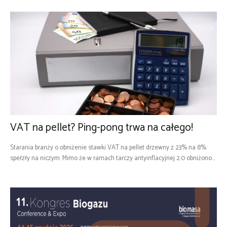
VAT na pellet? Ping-pong trwa na całego!
Starania branży o obniżenie stawki VAT na pellet drzewny z 23% na 8%
spełzły na niczym. Mimo że w ramach tarczy antyinflacyjnej 2.0 obniżono...