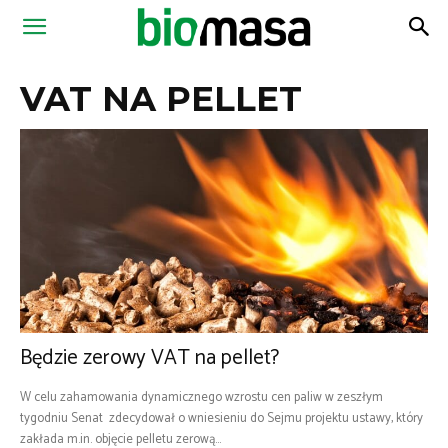
Magazyn
VAT NA PELLET
Biomasa
Będzie zerowy VAT na pellet?
W celu zahamowania dynamicznego wzrostu cen paliw w zeszłym
tygodniu Senat zdecydował o wniesieniu do Sejmu projektu ustawy, który
zakłada m.in. objęcie pelletu zerową...