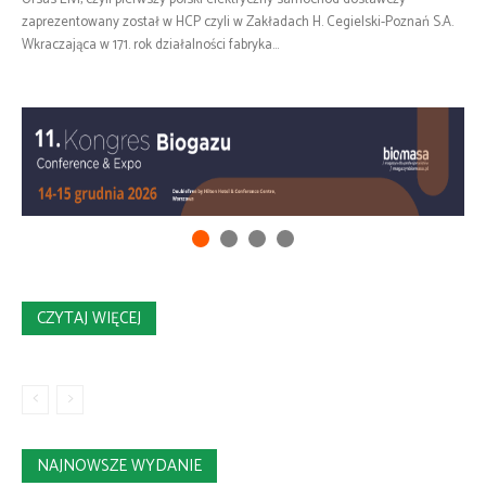
zaprezentowany został w HCP czyli w Zakładach H. Cegielski-Poznań S.A.
Wkraczająca w 171. rok działalności fabryka...
CZYTAJ WIĘCEJ
NAJNOWSZE WYDANIE