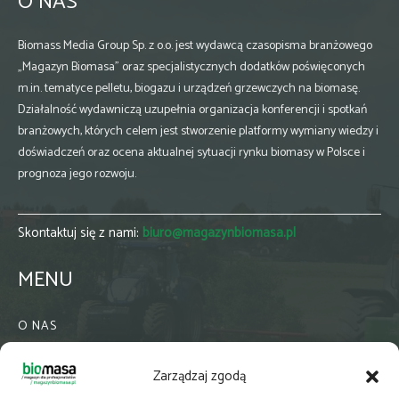
O NAS
Biomass Media Group Sp. z o.o. jest wydawcą czasopisma branżowego
„Magazyn Biomasa” oraz specjalistycznych dodatków poświęconych
m.in. tematyce pelletu, biogazu i urządzeń grzewczych na biomasę.
Działalność wydawniczą uzupełnia organizacja konferencji i spotkań
branżowych, których celem jest stworzenie platformy wymiany wiedzy i
doświadczeń oraz ocena aktualnej sytuacji rynku biomasy w Polsce i
prognoza jego rozwoju.
Skontaktuj się z nami:
biuro@magazynbiomasa.pl
MENU
O NAS
KONTAKT
Zarządzaj zgodą
WSPÓŁPRACA