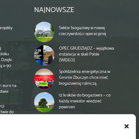
NAJNOWSZE
rojekty
Sektor biogazowy w nowej
rzeczywistości operacyjnej
ą
OPEC GRUDZIĄDZ – wyjątkowa
bloku
instalacja w skali Polski
 Dzięki
[WIDEO]
ą o 90
Spółdzielnia energetyczna w
Gminie Zbuczyn chce mieć
biogazownię rolniczą
n euro na
otwie
12 kroków do biogazowni – co
każdy inwestor wiedzieć
cji
powinien
ctwie do
Łukaszenka zachęca
Białorusinów, by używali pelletu
a
e