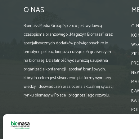
O NAS
M
Biomass Media Group Sp. z o.o. jest wydawcą
O 
czasopisma branżowego „Magazyn Biomasa” oraz
KO
specjalistycznych dodatków poświęconych m.in.
WS
tematyce pelletu, biogazu i urządzeń grzewczych
ZI
na biomasę. Działalność wydawniczą uzupełnia
PR
organizacja konferencji i spotkań branżowych,
NE
których celem jest stworzenie platformy wymiany
MA
wiedzy i doświadczeń oraz ocena aktualnej sytuacji
E-
rynku biomasy w Polsce i prognoza jego rozwoju.
KA
PO
Skontaktuj się z nami:
biuro@magazynbiomasa.pl