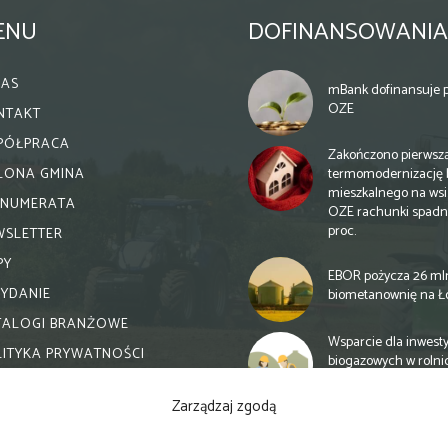
ENU
DOFINANSOWANIA
NAS
mBank dofinansuje p
OZE
NTAKT
PÓŁPRACA
Zakończono pierwsz
termomodernizację 
ELONA GMINA
mieszkalnego na wsi.
ENUMERATA
OZE rachunki spadn
proc.
WSLETTER
PY
EBOR pożycza 26 ml
WYDANIE
biometanownię na Ł
TALOGI BRANŻOWE
Wsparcie dla inwesty
LITYKA PRYWATNOŚCI
biogazowych w rolni
zmiany
Zarządzaj zgodą
Banki otwierają się n
inwestycje biogazow