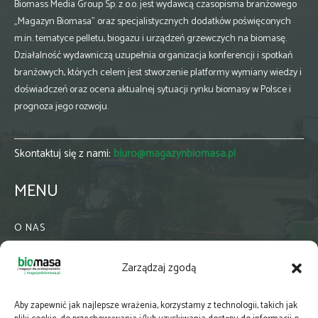
Biomass Media Group Sp. z o.o. jest wydawcą czasopisma branżowego
„Magazyn Biomasa” oraz specjalistycznych dodatków poświęconych
m.in. tematyce pelletu, biogazu i urządzeń grzewczych na biomasę.
Działalność wydawniczą uzupełnia organizacja konferencji i spotkań
branżowych, których celem jest stworzenie platformy wymiany wiedzy i
doświadczeń oraz ocena aktualnej sytuacji rynku biomasy w Polsce i
prognoza jego rozwoju.
Skontaktuj się z nami:
biuro@magazynbiomasa.pl
MENU
O NAS
KONTAKT
Zarządzaj zgodą
WSPÓŁPRACA
ZIELONA GMINA
Aby zapewnić jak najlepsze wrażenia, korzystamy z technologii, takich jak
PRENUMERATA