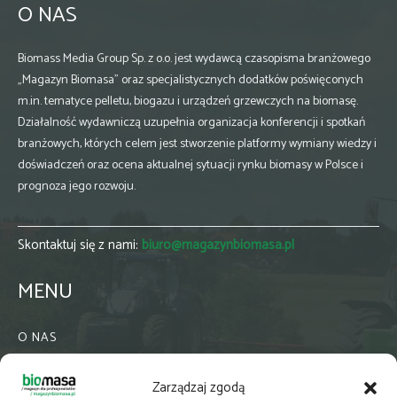
O NAS
Biomass Media Group Sp. z o.o. jest wydawcą czasopisma branżowego
„Magazyn Biomasa” oraz specjalistycznych dodatków poświęconych
m.in. tematyce pelletu, biogazu i urządzeń grzewczych na biomasę.
Działalność wydawniczą uzupełnia organizacja konferencji i spotkań
branżowych, których celem jest stworzenie platformy wymiany wiedzy i
doświadczeń oraz ocena aktualnej sytuacji rynku biomasy w Polsce i
prognoza jego rozwoju.
Skontaktuj się z nami:
biuro@magazynbiomasa.pl
MENU
O NAS
KONTAKT
Zarządzaj zgodą
WSPÓŁPRACA