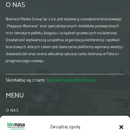
O NAS
Biomass Media Group Sp. z o.o. jest wydawcą czasopisma branżowego
„Magazyn Biomasa” oraz specjalistycznych dodatków poświęconych
m.in. tematyce pelletu, biogazu i urządzeń grzewczych na biomasę.
Działalność wydawniczą uzupełnia organizacja konferencji i spotkań
branżowych, których celem jest stworzenie platformy wymiany wiedzy i
doświadczeń oraz ocena aktualnej sytuacji rynku biomasy w Polsce i
prognoza jego rozwoju.
Skontaktuj się z nami:
biuro@magazynbiomasa.pl
MENU
O NAS
KONTAKT
Zarządzaj zgodą
WSPÓŁPRACA