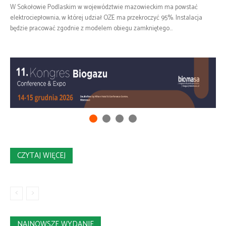
W Sokołowie Podlaskim w województwie mazowieckim ma powstać
elektrociepłownia, w której udział OZE ma przekroczyć 95%. Instalacja
będzie pracować zgodnie z modelem obiegu zamkniętego...
CZYTAJ WIĘCEJ
NAJNOWSZE WYDANIE