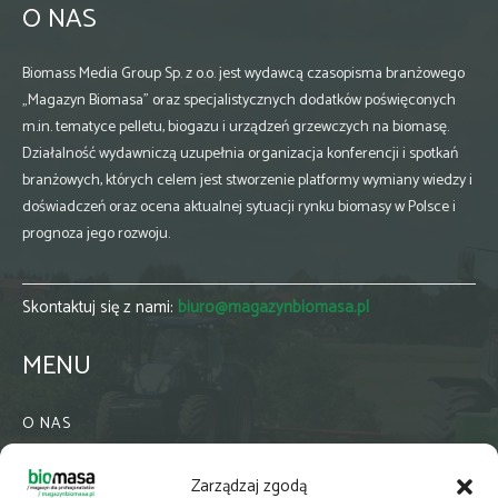
O NAS
Biomass Media Group Sp. z o.o. jest wydawcą czasopisma branżowego
„Magazyn Biomasa” oraz specjalistycznych dodatków poświęconych
m.in. tematyce pelletu, biogazu i urządzeń grzewczych na biomasę.
Działalność wydawniczą uzupełnia organizacja konferencji i spotkań
branżowych, których celem jest stworzenie platformy wymiany wiedzy i
doświadczeń oraz ocena aktualnej sytuacji rynku biomasy w Polsce i
prognoza jego rozwoju.
Skontaktuj się z nami:
biuro@magazynbiomasa.pl
MENU
O NAS
KONTAKT
Zarządzaj zgodą
WSPÓŁPRACA