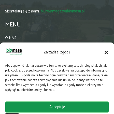
Skontaktuj się z nami:
biuro@magazynbiomasa.pl
MENU
O NAS
KONTAKT
Zarządzaj zgodą
WSPÓŁPRACA
ZIELONA GMINA
Aby zapewnić jak najlepsze wrażenia, korzystamy z technologii, takich jak
PRENUMERATA
pliki cookie, do przechowywania i/lub uzyskiwania dostępu do informacji o
urządzeniu. Zgoda na te technologie pozwoli nam przetwarzać dane, takie
NEWSLETTER
jak zachowanie podczas przeglądania lub unikalne identyfikatory na tej
MAPY
stronie. Brak wyrażenia zgody lub wycofanie zgody może niekorzystnie
wpłynąć na niektóre cechy i funkcje.
E-WYDANIE
KATALOGI BRANŻOWE
Akceptuję
POLITYKA PRYWATNOŚCI