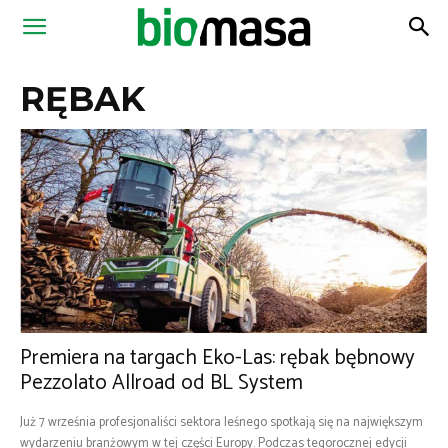
Magazyn
RĘBAK
Biomasa
Premiera na targach Eko-Las: rębak bębnowy
Pezzolato Allroad od BL System
Już 7 września profesjonaliści sektora leśnego spotkają się na największym
wydarzeniu branżowym w tej części Europy. Podczas tegorocznej edycji