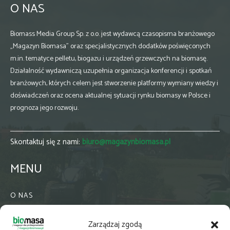
O NAS
Biomass Media Group Sp. z o.o. jest wydawcą czasopisma branżowego
„Magazyn Biomasa” oraz specjalistycznych dodatków poświęconych
m.in. tematyce pelletu, biogazu i urządzeń grzewczych na biomasę.
Działalność wydawniczą uzupełnia organizacja konferencji i spotkań
branżowych, których celem jest stworzenie platformy wymiany wiedzy i
doświadczeń oraz ocena aktualnej sytuacji rynku biomasy w Polsce i
prognoza jego rozwoju.
Skontaktuj się z nami:
biuro@magazynbiomasa.pl
MENU
O NAS
KONTAKT
Zarządzaj zgodą
WSPÓŁPRACA