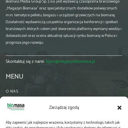
Biomass Media Group Sp. z o.o. jest wydawcą czasopisma branżowego
„Magazyn Biomasa” oraz specjalistycznych dodatków poświęconych
m.in. tematyce pelletu, biogazu i urządzeń grzewczych na biomasę.
Działalność wydawniczą uzupełnia organizacja konferencji i spotkań
branżowych, których celem jest stworzenie platformy wymiany wiedzy i
doświadczeń oraz ocena aktualnej sytuacji rynku biomasy w Polsce i
prognoza jego rozwoju.
Skontaktuj się z nami:
biuro@magazynbiomasa.pl
MENU
O NAS
KONTAKT
Zarządzaj zgodą
WSPÓŁPRACA
ZIELONA GMINA
Aby zapewnić jak najlepsze wrażenia, korzystamy z technologii, takich jak
PRENUMERATA