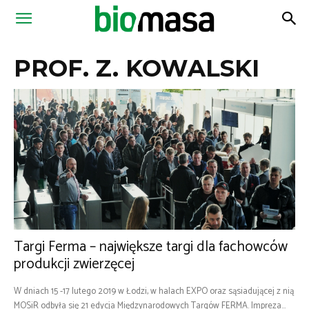
Magazyn
PROF. Z. KOWALSKI
Biomasa
Targi Ferma – największe targi dla fachowców
produkcji zwierzęcej
W dniach 15 -17 lutego 2019 w Łodzi, w halach EXPO oraz sąsiadującej z nią
MOSiR odbyła się 21 edycja Międzynarodowych Targów FERMA. Impreza...