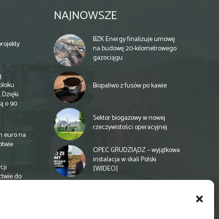
NAJNOWSZE
BZK Energy finalizuje umowę
rojekty
na budowę 20-kilometrowego
gazociągu
ą
bloku
Biopaliwo z fusów po kawie
 Dzięki
ą o 90
Sektor biogazowy w nowej
rzeczywistości operacyjnej
n euro na
otwie
OPEC GRUDZIĄDZ – wyjątkowa
instalacja w skali Polski
cji
[WIDEO]
ctwie do
Spółdzielnia energetyczna w
Gminie Zbuczyn chce mieć
biogazownię rolniczą
a
e