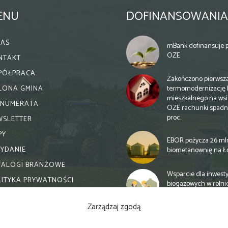
ENU
DOFINANSOWANIA
NAS
mBank dofinansuje p
OZE
NTAKT
PÓŁPRACA
Zakończono pierwsz
termomodernizację 
ELONA GMINA
mieszkalnego na wsi.
ENUMERATA
OZE rachunki spadn
proc.
WSLETTER
PY
EBOR pożycza 26 ml
WYDANIE
biometanownię na Ł
TALOGI BRANŻOWE
Wsparcie dla inwesty
LITYKA PRYWATNOŚCI
biogazowych w rolni
zmiany
Zarządzaj zgodą
Banki otwierają się n
inwestycje biogazow