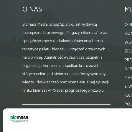
O NAS
M
Biomass Media Group Sp. z o.o. jest wydawcą
O 
czasopisma branżowego „Magazyn Biomasa” oraz
KO
specjalistycznych dodatków poświęconych m.in.
WS
tematyce pelletu, biogazu i urządzeń grzewczych
ZI
na biomasę. Działalność wydawniczą uzupełnia
PR
organizacja konferencji i spotkań branżowych,
NE
których celem jest stworzenie platformy wymiany
MA
wiedzy i doświadczeń oraz ocena aktualnej sytuacji
E-
rynku biomasy w Polsce i prognoza jego rozwoju.
KA
PO
Skontaktuj się z nami:
biuro@magazynbiomasa.pl