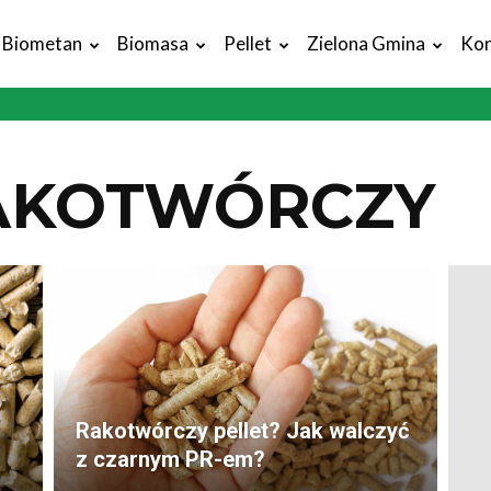
Biometan
Biomasa
Pellet
Zielona Gmina
Kon
RAKOTWÓRCZY
Rakotwórczy pellet? Jak walczyć
z czarnym PR-em?