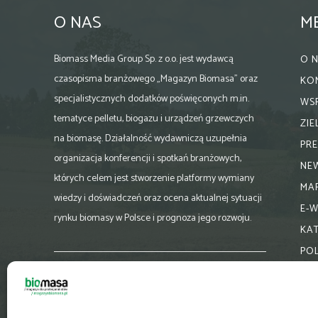
O NAS
M
Biomass Media Group Sp. z o.o. jest wydawcą
O 
czasopisma branżowego „Magazyn Biomasa” oraz
KO
specjalistycznych dodatków poświęconych m.in.
WS
tematyce pelletu, biogazu i urządzeń grzewczych
ZI
na biomasę. Działalność wydawniczą uzupełnia
PR
organizacja konferencji i spotkań branżowych,
NE
których celem jest stworzenie platformy wymiany
MA
wiedzy i doświadczeń oraz ocena aktualnej sytuacji
E-
rynku biomasy w Polsce i prognoza jego rozwoju.
KA
PO
Skontaktuj się z nami:
biuro@magazynbiomasa.pl