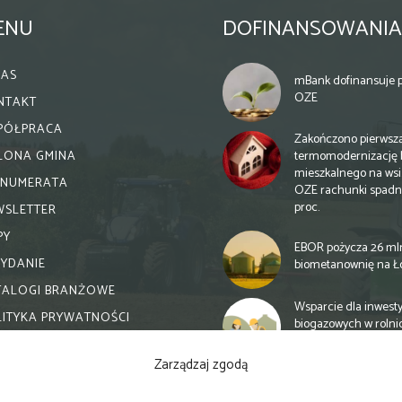
ENU
DOFINANSOWANIA
NAS
mBank dofinansuje p
OZE
NTAKT
PÓŁPRACA
Zakończono pierwsz
termomodernizację 
ELONA GMINA
mieszkalnego na wsi.
ENUMERATA
OZE rachunki spadn
proc.
WSLETTER
PY
EBOR pożycza 26 ml
WYDANIE
biometanownię na Ł
TALOGI BRANŻOWE
Wsparcie dla inwesty
LITYKA PRYWATNOŚCI
biogazowych w rolni
zmiany
Zarządzaj zgodą
Banki otwierają się n
inwestycje biogazow