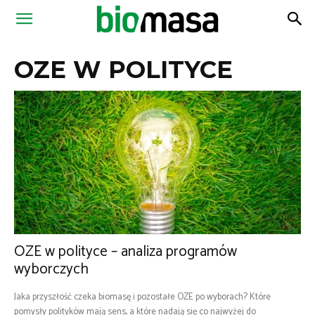
Magazyn
OZE W POLITYCE
Biomasa
OZE w polityce – analiza programów
wyborczych
Jaka przyszłość czeka biomasę i pozostałe OZE po wyborach? Które
pomysły polityków mają sens, a które nadają się co najwyżej do