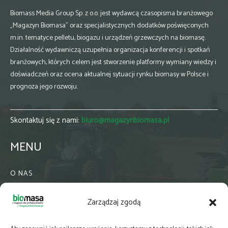
Biomass Media Group Sp. z o.o. jest wydawcą czasopisma branżowego
„Magazyn Biomasa” oraz specjalistycznych dodatków poświęconych
m.in. tematyce pelletu, biogazu i urządzeń grzewczych na biomasę.
Działalność wydawniczą uzupełnia organizacja konferencji i spotkań
branżowych, których celem jest stworzenie platformy wymiany wiedzy i
doświadczeń oraz ocena aktualnej sytuacji rynku biomasy w Polsce i
prognoza jego rozwoju.
Skontaktuj się z nami:
biuro@magazynbiomasa.pl
MENU
O NAS
KONTAKT
Zarządzaj zgodą
WSPÓŁPRACA
ZIELONA GMINA