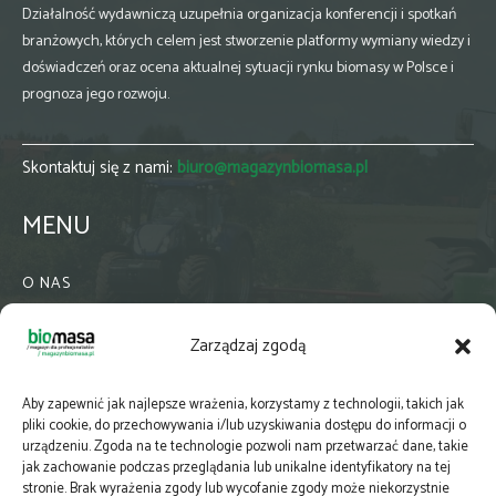
Działalność wydawniczą uzupełnia organizacja konferencji i spotkań
branżowych, których celem jest stworzenie platformy wymiany wiedzy i
doświadczeń oraz ocena aktualnej sytuacji rynku biomasy w Polsce i
prognoza jego rozwoju.
Skontaktuj się z nami:
biuro@magazynbiomasa.pl
MENU
O NAS
KONTAKT
Zarządzaj zgodą
WSPÓŁPRACA
ZIELONA GMINA
Aby zapewnić jak najlepsze wrażenia, korzystamy z technologii, takich jak
PRENUMERATA
pliki cookie, do przechowywania i/lub uzyskiwania dostępu do informacji o
urządzeniu. Zgoda na te technologie pozwoli nam przetwarzać dane, takie
NEWSLETTER
jak zachowanie podczas przeglądania lub unikalne identyfikatory na tej
MAPY
stronie. Brak wyrażenia zgody lub wycofanie zgody może niekorzystnie