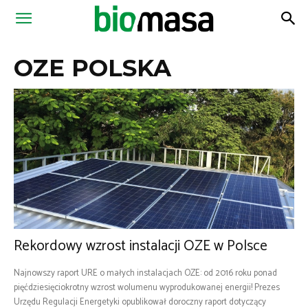
Magazyn
OZE POLSKA
Biomasa
Rekordowy wzrost instalacji OZE w Polsce
Najnowszy raport URE o małych instalacjach OZE: od 2016 roku ponad
pięćdziesięciokrotny wzrost wolumenu wyprodukowanej energii! Prezes
Urzędu Regulacji Energetyki opublikował doroczny raport dotyczący