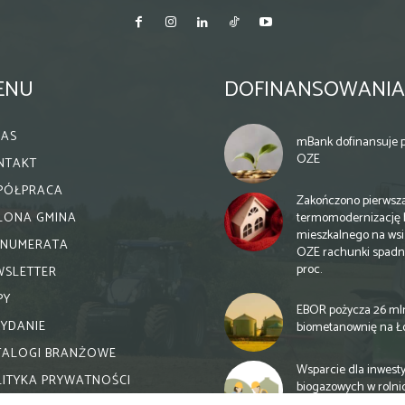
ENU
DOFINANSOWANIA
NAS
mBank dofinansuje p
OZE
NTAKT
PÓŁPRACA
Zakończono pierwsz
termomodernizację 
ELONA GMINA
mieszkalnego na wsi.
ENUMERATA
OZE rachunki spadn
proc.
WSLETTER
PY
EBOR pożycza 26 ml
WYDANIE
biometanownię na Ł
TALOGI BRANŻOWE
Wsparcie dla inwesty
LITYKA PRYWATNOŚCI
biogazowych w rolni
zmiany