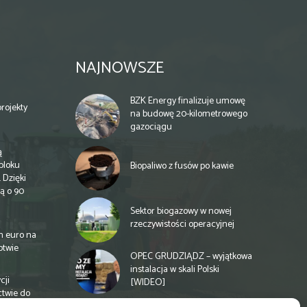
NAJNOWSZE
BZK Energy finalizuje umowę
rojekty
na budowę 20-kilometrowego
gazociągu
ą
bloku
Biopaliwo z fusów po kawie
 Dzięki
ą o 90
Sektor biogazowy w nowej
rzeczywistości operacyjnej
n euro na
otwie
OPEC GRUDZIĄDZ – wyjątkowa
instalacja w skali Polski
cji
[WIDEO]
ctwie do