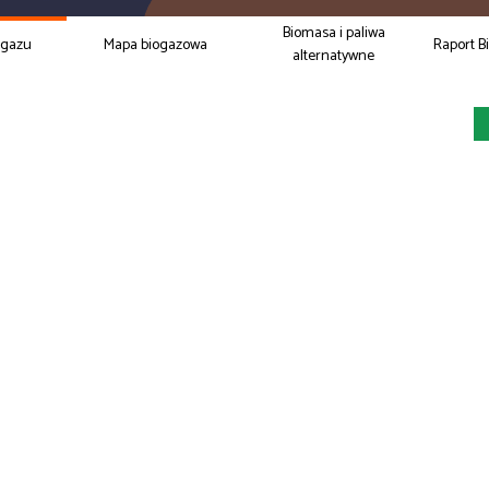
Biomasa i paliwa
ogazu
Mapa biogazowa
Raport B
alternatywne