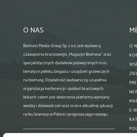
O NAS
M
Biomass Media Group Sp. z o.o. jest wydawcą
O 
czasopisma branżowego „Magazyn Biomasa” oraz
KO
specjalistycznych dodatków poświęconych m.in.
WS
tematyce pelletu, biogazu i urządzeń grzewczych
ZI
na biomasę. Działalność wydawniczą uzupełnia
PR
organizacja konferencji i spotkań branżowych,
NE
których celem jest stworzenie platformy wymiany
MA
wiedzy i doświadczeń oraz ocena aktualnej sytuacji
E-
rynku biomasy w Polsce i prognoza jego rozwoju.
KA
PO
Skontaktuj się z nami: