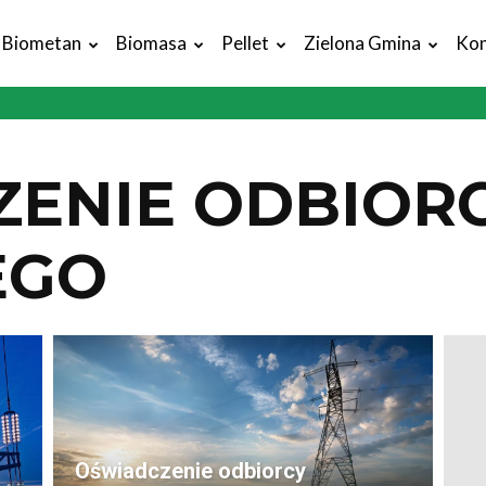
Biometan
Biomasa
Pellet
Zielona Gmina
Kon
ENIE ODBIOR
EGO
Oświadczenie odbiorcy