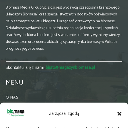
Biomass Media Group Sp. z o.o. jest wydawcą czasopisma branżowego
„Magazyn Biomasa” oraz specjalistycznych dodatków poświęconych
m.in. tematyce pelletu, biogazu i urządzeń grzewczych na biomasę.
Działalność wydawniczą uzupełnia organizacja konferencji i spotkań
branżowych, których celem jest stworzenie platformy wymiany wiedzy i
doświadczeń oraz ocena aktualnej sytuacji rynku biomasy w Polsce i
prognoza jego rozwoju.
Skontaktuj się z nami:
biuro@magazynbiomasa.pl
MENU
O NAS
KONTAKT
Zarządzaj zgodą
WSPÓŁPRACA
ZIELONA GMINA