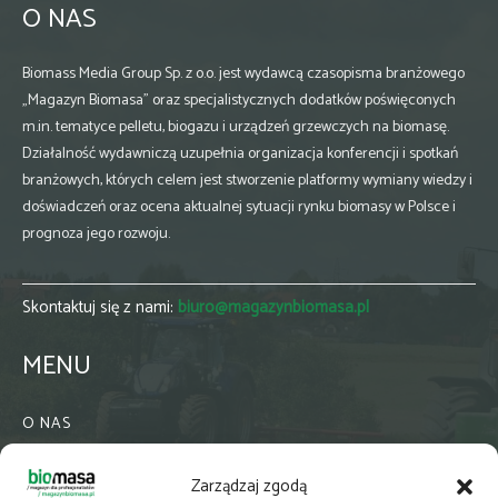
O NAS
Biomass Media Group Sp. z o.o. jest wydawcą czasopisma branżowego
„Magazyn Biomasa” oraz specjalistycznych dodatków poświęconych
m.in. tematyce pelletu, biogazu i urządzeń grzewczych na biomasę.
Działalność wydawniczą uzupełnia organizacja konferencji i spotkań
branżowych, których celem jest stworzenie platformy wymiany wiedzy i
doświadczeń oraz ocena aktualnej sytuacji rynku biomasy w Polsce i
prognoza jego rozwoju.
Skontaktuj się z nami:
biuro@magazynbiomasa.pl
MENU
O NAS
KONTAKT
Zarządzaj zgodą
WSPÓŁPRACA