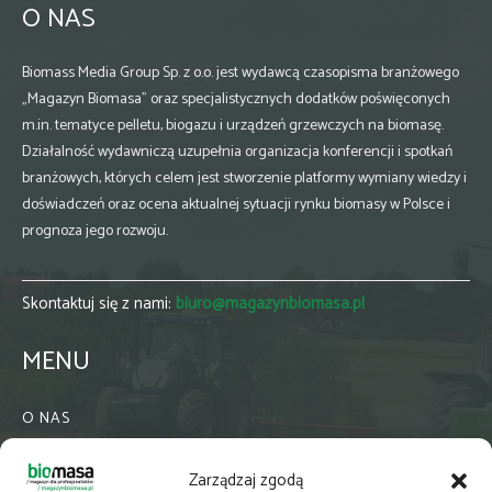
O NAS
Biomass Media Group Sp. z o.o. jest wydawcą czasopisma branżowego
„Magazyn Biomasa” oraz specjalistycznych dodatków poświęconych
m.in. tematyce pelletu, biogazu i urządzeń grzewczych na biomasę.
Działalność wydawniczą uzupełnia organizacja konferencji i spotkań
branżowych, których celem jest stworzenie platformy wymiany wiedzy i
doświadczeń oraz ocena aktualnej sytuacji rynku biomasy w Polsce i
prognoza jego rozwoju.
Skontaktuj się z nami:
biuro@magazynbiomasa.pl
MENU
O NAS
KONTAKT
Zarządzaj zgodą
WSPÓŁPRACA