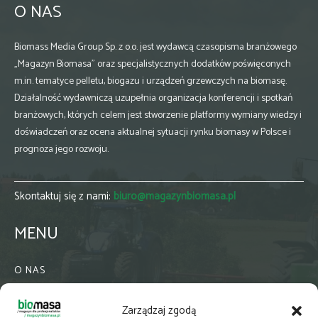
O NAS
Biomass Media Group Sp. z o.o. jest wydawcą czasopisma branżowego
„Magazyn Biomasa” oraz specjalistycznych dodatków poświęconych
m.in. tematyce pelletu, biogazu i urządzeń grzewczych na biomasę.
Działalność wydawniczą uzupełnia organizacja konferencji i spotkań
branżowych, których celem jest stworzenie platformy wymiany wiedzy i
doświadczeń oraz ocena aktualnej sytuacji rynku biomasy w Polsce i
prognoza jego rozwoju.
Skontaktuj się z nami:
biuro@magazynbiomasa.pl
MENU
O NAS
KONTAKT
Zarządzaj zgodą
WSPÓŁPRACA