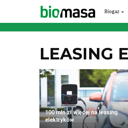
Magazyn
Biogaz
Biomasa
LEASING 
100 mln zł więcej na leasing
elektryków