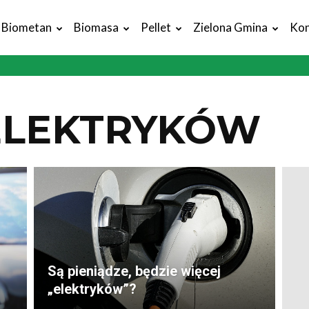
Biometan
Biomasa
Pellet
Zielona Gmina
Kon
ELEKTRYKÓW
Są pieniądze, będzie więcej
„elektryków”?