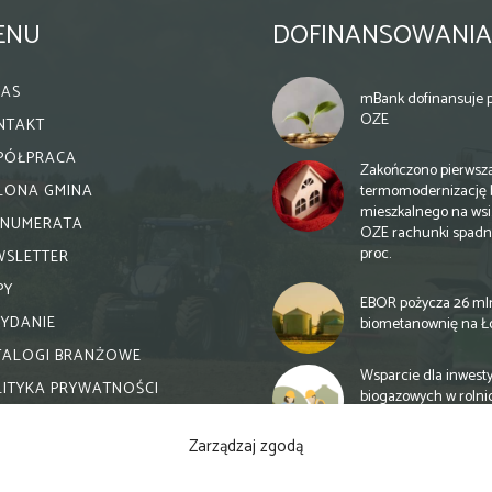
ENU
DOFINANSOWANIA
NAS
mBank dofinansuje p
OZE
NTAKT
PÓŁPRACA
Zakończono pierwsz
termomodernizację 
ELONA GMINA
mieszkalnego na wsi.
ENUMERATA
OZE rachunki spadn
proc.
WSLETTER
PY
EBOR pożycza 26 ml
WYDANIE
biometanownię na Ł
TALOGI BRANŻOWE
Wsparcie dla inwesty
LITYKA PRYWATNOŚCI
biogazowych w rolni
zmiany
Zarządzaj zgodą
Banki otwierają się n
inwestycje biogazow