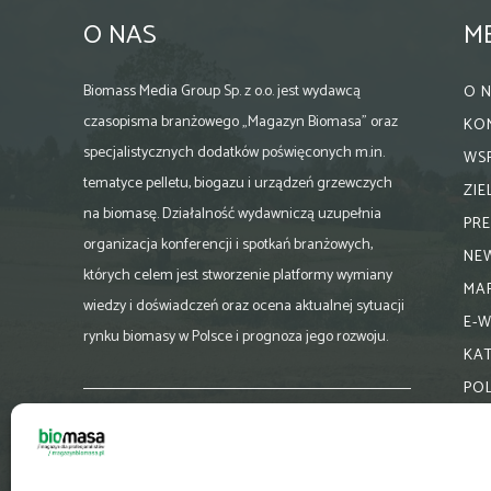
O NAS
M
Biomass Media Group Sp. z o.o. jest wydawcą
O 
czasopisma branżowego „Magazyn Biomasa” oraz
KO
specjalistycznych dodatków poświęconych m.in.
WS
tematyce pelletu, biogazu i urządzeń grzewczych
ZI
na biomasę. Działalność wydawniczą uzupełnia
PR
organizacja konferencji i spotkań branżowych,
NE
których celem jest stworzenie platformy wymiany
MA
wiedzy i doświadczeń oraz ocena aktualnej sytuacji
E-
rynku biomasy w Polsce i prognoza jego rozwoju.
KA
PO
Skontaktuj się z nami:
biuro@magazynbiomasa.pl