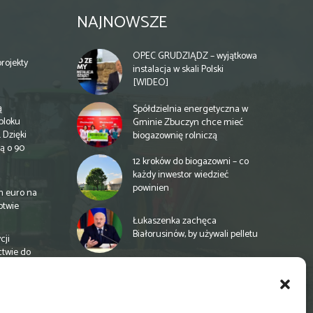
NAJNOWSZE
OPEC GRUDZIĄDZ – wyjątkowa
rojekty
instalacja w skali Polski
[WIDEO]
ą
Spółdzielnia energetyczna w
bloku
Gminie Zbuczyn chce mieć
 Dzięki
biogazownię rolniczą
ą o 90
12 kroków do biogazowni – co
każdy inwestor wiedzieć
powinien
n euro na
otwie
Łukaszenka zachęca
Białorusinów, by używali pelletu
cji
ctwie do
„Czy po drodze Ci do PSZOKu?”
Wypełnij ankietę!
a
e