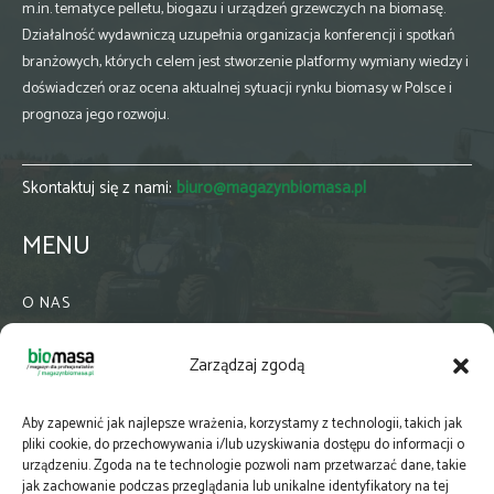
m.in. tematyce pelletu, biogazu i urządzeń grzewczych na biomasę.
Działalność wydawniczą uzupełnia organizacja konferencji i spotkań
branżowych, których celem jest stworzenie platformy wymiany wiedzy i
doświadczeń oraz ocena aktualnej sytuacji rynku biomasy w Polsce i
prognoza jego rozwoju.
Skontaktuj się z nami:
biuro@magazynbiomasa.pl
MENU
O NAS
KONTAKT
Zarządzaj zgodą
WSPÓŁPRACA
ZIELONA GMINA
Aby zapewnić jak najlepsze wrażenia, korzystamy z technologii, takich jak
PRENUMERATA
pliki cookie, do przechowywania i/lub uzyskiwania dostępu do informacji o
urządzeniu. Zgoda na te technologie pozwoli nam przetwarzać dane, takie
NEWSLETTER
jak zachowanie podczas przeglądania lub unikalne identyfikatory na tej