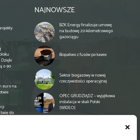
NAJNOWSZE
BZK Energy finalizuje umowę
rojekty
na budowę 20-kilometrowego
gazociągu
ą
bloku
Biopaliwo z fusów po kawie
 Dzięki
ą o 90
Sektor biogazowy w nowej
rzeczywistości operacyjnej
n euro na
otwie
OPEC GRUDZIĄDZ – wyjątkowa
instalacja w skali Polski
cji
[WIDEO]
ctwie do
Spółdzielnia energetyczna w
Gminie Zbuczyn chce mieć
biogazownię rolniczą
a
e