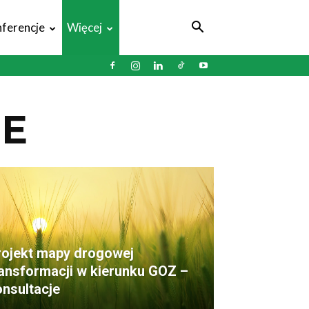
ferencje
Więcej
NE
rojekt mapy drogowej
ransformacji w kierunku GOZ –
nsultacje