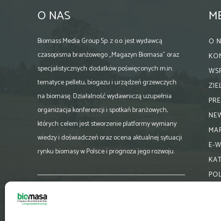
O NAS
M
Biomass Media Group Sp. z o.o. jest wydawcą
O 
czasopisma branżowego „Magazyn Biomasa” oraz
KO
specjalistycznych dodatków poświęconych m.in.
WS
tematyce pelletu, biogazu i urządzeń grzewczych
ZI
na biomasę. Działalność wydawniczą uzupełnia
PR
organizacja konferencji i spotkań branżowych,
NE
których celem jest stworzenie platformy wymiany
MA
wiedzy i doświadczeń oraz ocena aktualnej sytuacji
E-
rynku biomasy w Polsce i prognoza jego rozwoju.
KA
PO
Skontaktuj się z nami:
biuro@magazynbiomasa.pl