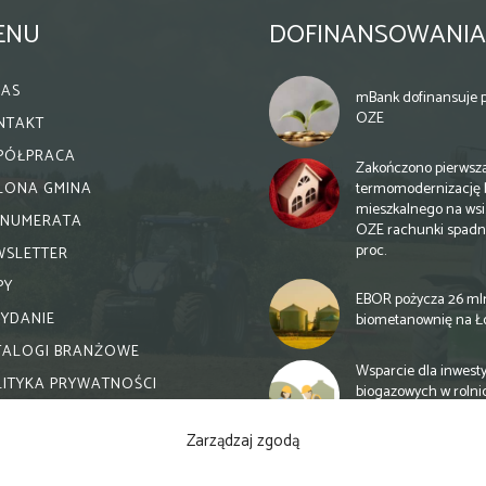
ENU
DOFINANSOWANIA
NAS
mBank dofinansuje p
OZE
NTAKT
PÓŁPRACA
Zakończono pierwsz
termomodernizację 
ELONA GMINA
mieszkalnego na wsi.
ENUMERATA
OZE rachunki spadn
proc.
WSLETTER
PY
EBOR pożycza 26 ml
WYDANIE
biometanownię na Ł
TALOGI BRANŻOWE
Wsparcie dla inwesty
LITYKA PRYWATNOŚCI
biogazowych w rolni
zmiany
Zarządzaj zgodą
Banki otwierają się n
inwestycje biogazow