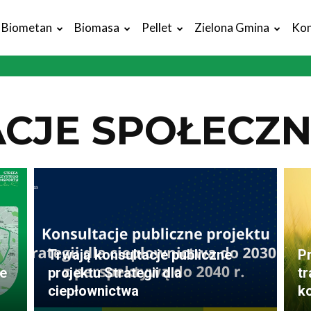
Biometan
Biomasa
Pellet
Zielona Gmina
Kon
CJE SPOŁECZ
Trwają konsultacje publiczne
P
e
projektu Strategii dla
t
ciepłownictwa
ko