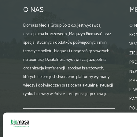
O NAS
M
Biomass Media Group Sp. z o.o. jest wydawcą
O 
czasopisma branżowego „Magazyn Biomasa” oraz
KO
specjalistycznych dodatków poświęconych m.in.
WS
tematyce pelletu, biogazu i urządzeń grzewczych
ZI
na biomasę. Działalność wydawniczą uzupełnia
PR
organizacja konferencji i spotkań branżowych,
NE
których celem jest stworzenie platformy wymiany
MA
wiedzy i doświadczeń oraz ocena aktualnej sytuacji
E-
rynku biomasy w Polsce i prognoza jego rozwoju.
KA
PO
Skontaktuj się z nami:
biuro@magazynbiomasa.pl