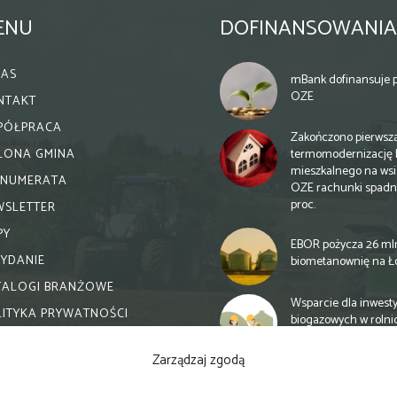
ENU
DOFINANSOWANIA
NAS
mBank dofinansuje p
OZE
NTAKT
PÓŁPRACA
Zakończono pierwsz
termomodernizację 
ELONA GMINA
mieszkalnego na wsi.
ENUMERATA
OZE rachunki spadn
proc.
WSLETTER
PY
EBOR pożycza 26 ml
WYDANIE
biometanownię na Ł
TALOGI BRANŻOWE
Wsparcie dla inwesty
LITYKA PRYWATNOŚCI
biogazowych w rolni
zmiany
Zarządzaj zgodą
Banki otwierają się n
inwestycje biogazow