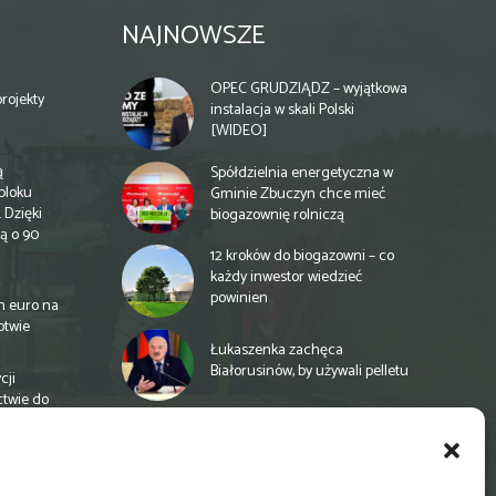
NAJNOWSZE
OPEC GRUDZIĄDZ – wyjątkowa
rojekty
instalacja w skali Polski
[WIDEO]
ą
Spółdzielnia energetyczna w
bloku
Gminie Zbuczyn chce mieć
 Dzięki
biogazownię rolniczą
ą o 90
12 kroków do biogazowni – co
każdy inwestor wiedzieć
powinien
n euro na
otwie
Łukaszenka zachęca
Białorusinów, by używali pelletu
cji
ctwie do
„Czy po drodze Ci do PSZOKu?”
Wypełnij ankietę!
a
e