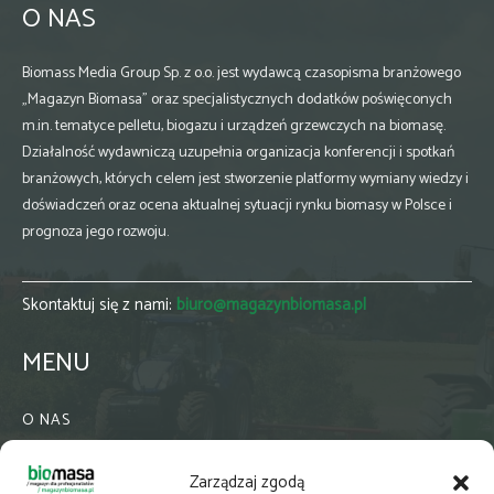
O NAS
Biomass Media Group Sp. z o.o. jest wydawcą czasopisma branżowego
„Magazyn Biomasa” oraz specjalistycznych dodatków poświęconych
m.in. tematyce pelletu, biogazu i urządzeń grzewczych na biomasę.
Działalność wydawniczą uzupełnia organizacja konferencji i spotkań
branżowych, których celem jest stworzenie platformy wymiany wiedzy i
doświadczeń oraz ocena aktualnej sytuacji rynku biomasy w Polsce i
prognoza jego rozwoju.
Skontaktuj się z nami:
biuro@magazynbiomasa.pl
MENU
O NAS
KONTAKT
Zarządzaj zgodą
WSPÓŁPRACA