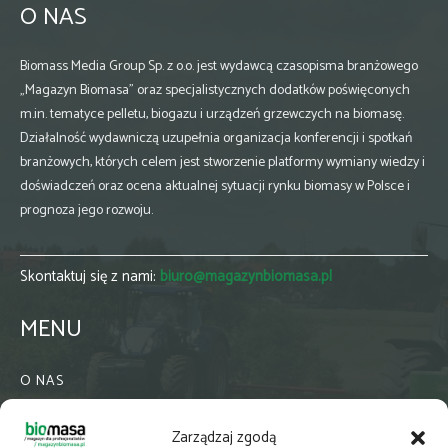
O NAS
Biomass Media Group Sp. z o.o. jest wydawcą czasopisma branżowego
„Magazyn Biomasa” oraz specjalistycznych dodatków poświęconych
m.in. tematyce pelletu, biogazu i urządzeń grzewczych na biomasę.
Działalność wydawniczą uzupełnia organizacja konferencji i spotkań
branżowych, których celem jest stworzenie platformy wymiany wiedzy i
doświadczeń oraz ocena aktualnej sytuacji rynku biomasy w Polsce i
prognoza jego rozwoju.
Skontaktuj się z nami:
biuro@magazynbiomasa.pl
MENU
O NAS
KONTAKT
Zarządzaj zgodą
WSPÓŁPRACA