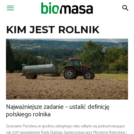
Magazyn
KIM JEST ROLNIK
Biomasa
Najważniejsze zadanie – ustalić definicję
polskiego rolnika
Szanowni Państwo, w grudniu ubiegłego roku odbyło się podsumowujące
rok 2017 posiedzenie Rady Dialogu Społecznego przy Ministrze Rolnictwa i