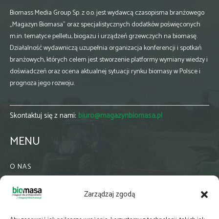
Biomass Media Group Sp. z o.o. jest wydawcą czasopisma branżowego
„Magazyn Biomasa” oraz specjalistycznych dodatków poświęconych
m.in. tematyce pelletu, biogazu i urządzeń grzewczych na biomasę.
Działalność wydawniczą uzupełnia organizacja konferencji i spotkań
branżowych, których celem jest stworzenie platformy wymiany wiedzy i
doświadczeń oraz ocena aktualnej sytuacji rynku biomasy w Polsce i
prognoza jego rozwoju.
Skontaktuj się z nami:
biuro@magazynbiomasa.pl
MENU
O NAS
KONTAKT
Zarządzaj zgodą
WSPÓŁPRACA
ZIELONA GMINA