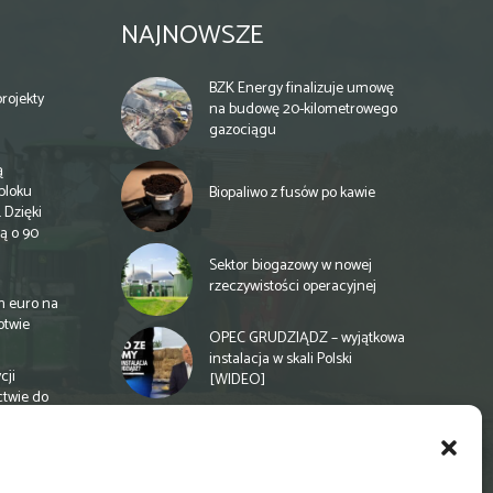
NAJNOWSZE
BZK Energy finalizuje umowę
rojekty
na budowę 20-kilometrowego
gazociągu
ą
bloku
Biopaliwo z fusów po kawie
 Dzięki
ą o 90
Sektor biogazowy w nowej
rzeczywistości operacyjnej
n euro na
otwie
OPEC GRUDZIĄDZ – wyjątkowa
instalacja w skali Polski
cji
[WIDEO]
ctwie do
Spółdzielnia energetyczna w
Gminie Zbuczyn chce mieć
biogazownię rolniczą
a
e