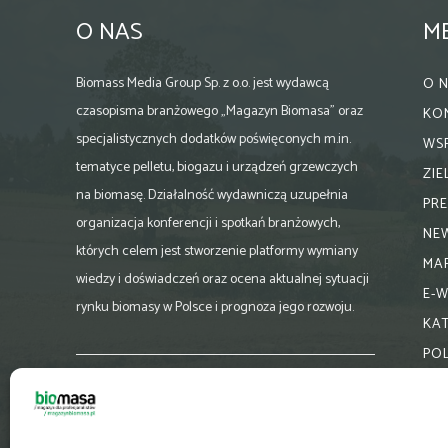
O NAS
M
Biomass Media Group Sp. z o.o. jest wydawcą
O 
czasopisma branżowego „Magazyn Biomasa” oraz
KO
specjalistycznych dodatków poświęconych m.in.
WS
tematyce pelletu, biogazu i urządzeń grzewczych
ZI
na biomasę. Działalność wydawniczą uzupełnia
PR
organizacja konferencji i spotkań branżowych,
NE
których celem jest stworzenie platformy wymiany
MA
wiedzy i doświadczeń oraz ocena aktualnej sytuacji
E-
rynku biomasy w Polsce i prognoza jego rozwoju.
KA
PO
Skontaktuj się z nami:
biuro@magazynbiomasa.pl