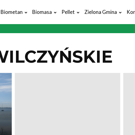
Biometan
Biomasa
Pellet
Zielona Gmina
Kon
WILCZYŃSKIE