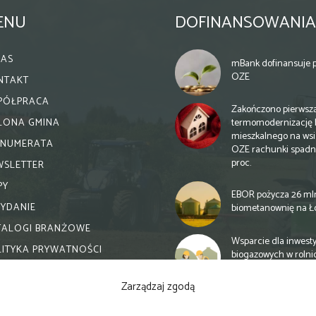
ENU
DOFINANSOWANIA
NAS
mBank dofinansuje p
OZE
NTAKT
PÓŁPRACA
Zakończono pierwsz
termomodernizację 
ELONA GMINA
mieszkalnego na wsi.
ENUMERATA
OZE rachunki spadn
proc.
WSLETTER
PY
EBOR pożycza 26 ml
WYDANIE
biometanownię na Ł
TALOGI BRANŻOWE
Wsparcie dla inwesty
LITYKA PRYWATNOŚCI
biogazowych w rolni
zmiany
Zarządzaj zgodą
Banki otwierają się n
inwestycje biogazow