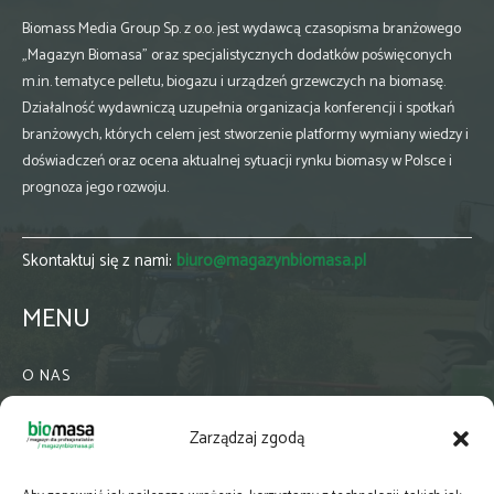
Biomass Media Group Sp. z o.o. jest wydawcą czasopisma branżowego
„Magazyn Biomasa” oraz specjalistycznych dodatków poświęconych
m.in. tematyce pelletu, biogazu i urządzeń grzewczych na biomasę.
Działalność wydawniczą uzupełnia organizacja konferencji i spotkań
branżowych, których celem jest stworzenie platformy wymiany wiedzy i
doświadczeń oraz ocena aktualnej sytuacji rynku biomasy w Polsce i
prognoza jego rozwoju.
Skontaktuj się z nami:
biuro@magazynbiomasa.pl
MENU
O NAS
KONTAKT
Zarządzaj zgodą
WSPÓŁPRACA
ZIELONA GMINA