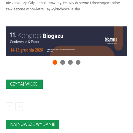
nie zaskoczy. Gdy jednak mówimy, że pyły drzewne i drewnopochodne
zawieszone w powietrzu są wybuchowe, a siła...
CZYTAJ WIĘCEJ
NAJNOWSZE WYDANIE