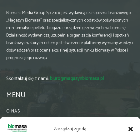
Biomass Media Group Sp. z o.o. jest wydawcą czasopisma branżowego
„Magazyn Biomasa” oraz specjalistycznych dodatków poświęconych
m.in. tematyce pelletu, biogazu i urządzeń grzewczych na biomasę.
Działalność wydawniczą uzupełnia organizacja konferencji i spotkań
branżowych, których celem jest stworzenie platformy wymiany wiedzy i
doświadczeń oraz ocena aktualnej sytuacji rynku biomasy w Polsce i
prognoza jego rozwoju.
Skontaktuj się z nami:
biuro@magazynbiomasa.pl
MENU
O NAS
KONTAKT
Zarządzaj zgodą
WSPÓŁPRACA
ZIELONA GMINA