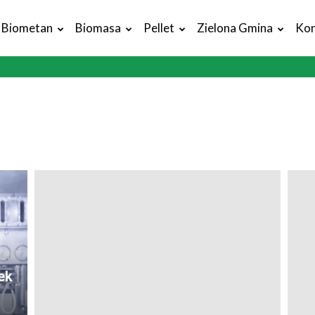
Biometan
Biomasa
Pellet
Zielona Gmina
Kon
ek