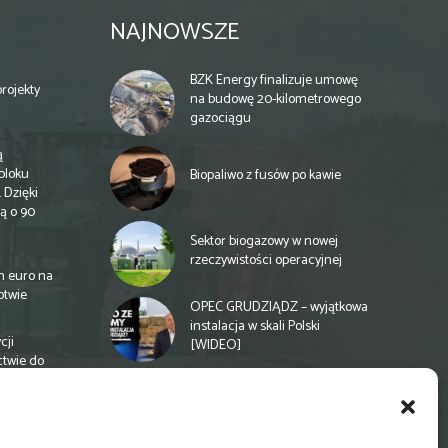
NAJNOWSZE
BZK Energy finalizuje umowę
rojekty
na budowę 20-kilometrowego
gazociągu
ą
bloku
Biopaliwo z fusów po kawie
 Dzięki
ą o 90
Sektor biogazowy w nowej
rzeczywistości operacyjnej
n euro na
otwie
OPEC GRUDZIĄDZ – wyjątkowa
instalacja w skali Polski
cji
[WIDEO]
ctwie do
Spółdzielnia energetyczna w
Gminie Zbuczyn chce mieć
biogazownię rolniczą
a
e