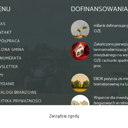
ENU
DOFINANSOWANIA
NAS
mBank dofinansuje p
OZE
NTAKT
PÓŁPRACA
Zakończono pierwsz
termomodernizację 
ELONA GMINA
mieszkalnego na wsi.
ENUMERATA
OZE rachunki spadn
proc.
WSLETTER
PY
EBOR pożycza 26 ml
WYDANIE
biometanownię na Ł
TALOGI BRANŻOWE
Wsparcie dla inwesty
LITYKA PRYWATNOŚCI
biogazowych w rolni
zmiany
Zarządzaj zgodą
Banki otwierają się n
inwestycje biogazow