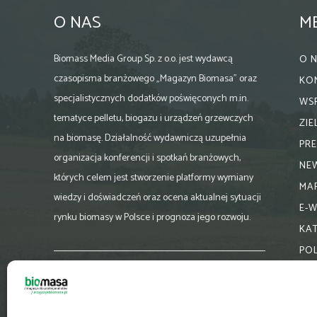
O NAS
M
Biomass Media Group Sp. z o.o. jest wydawcą
O 
czasopisma branżowego „Magazyn Biomasa” oraz
KO
specjalistycznych dodatków poświęconych m.in.
WS
tematyce pelletu, biogazu i urządzeń grzewczych
ZI
na biomasę. Działalność wydawniczą uzupełnia
PR
organizacja konferencji i spotkań branżowych,
NE
których celem jest stworzenie platformy wymiany
MA
wiedzy i doświadczeń oraz ocena aktualnej sytuacji
E-
rynku biomasy w Polsce i prognoza jego rozwoju.
KA
PO
Skontaktuj się z nami:
biuro@magazynbiomasa.pl