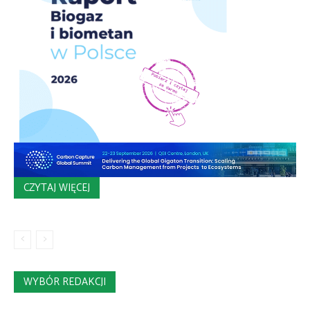
CZYTAJ WIĘCEJ
WYBÓR REDAKCJI