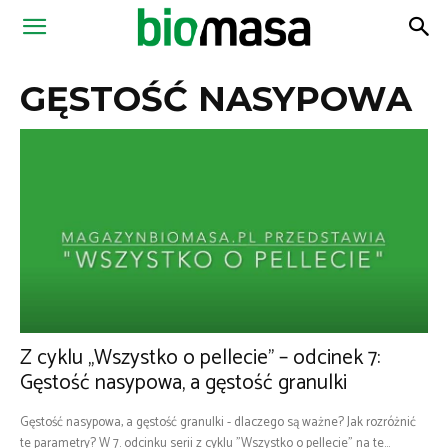
Magazyn
GĘSTOŚĆ NASYPOWA
Biomasa
Z cyklu „Wszystko o pellecie” – odcinek 7:
Gęstość nasypowa, a gęstość granulki
Gęstość nasypowa, a gęstość granulki - dlaczego są ważne? Jak rozróżnić
te parametry? W 7. odcinku serii z cyklu "Wszystko o pellecie" na te...