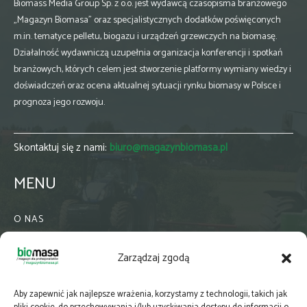
Biomass Media Group Sp. z o.o. jest wydawcą czasopisma branżowego
„Magazyn Biomasa” oraz specjalistycznych dodatków poświęconych
m.in. tematyce pelletu, biogazu i urządzeń grzewczych na biomasę.
Działalność wydawniczą uzupełnia organizacja konferencji i spotkań
branżowych, których celem jest stworzenie platformy wymiany wiedzy i
doświadczeń oraz ocena aktualnej sytuacji rynku biomasy w Polsce i
prognoza jego rozwoju.
Skontaktuj się z nami:
biuro@magazynbiomasa.pl
MENU
O NAS
KONTAKT
Zarządzaj zgodą
WSPÓŁPRACA
ZIELONA GMINA
Aby zapewnić jak najlepsze wrażenia, korzystamy z technologii, takich jak
PRENUMERATA