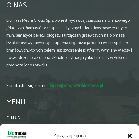
O NAS
Biomass Media Group Sp. z o.o. jest wydawcą czasopisma branżowego
„Magazyn Biomasa” oraz specjalistycznych dodatków poświęconych
m.in. tematyce pelletu, biogazu i urządzeń grzewczych na biomasę.
Działalność wydawniczą uzupełnia organizacja konferencji i spotkań
branżowych, których celem jest stworzenie platformy wymiany wiedzy i
doświadczeń oraz ocena aktualnej sytuacji rynku biomasy w Polsce i
prognoza jego rozwoju.
Skontaktuj się z nami:
biuro@magazynbiomasa.pl
MENU
O NAS
KONTAKT
Zarządzaj zgodą
WSPÓŁPRACA