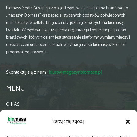
Biomass Media Group Sp. z o.o. jest wydawcą czasopisma branżowego
„Magazyn Biomasa” oraz specjalistycznych dodatków poświęconych
m.in. tematyce pelletu, biogazu i urządzeń grzewczych na biomasę.
Działalność wydawniczą uzupełnia organizacja konferencji i spotkań
branżowych, których celem jest stworzenie platformy wymiany wiedzy i
doświadczeń oraz ocena aktualnej sytuacji rynku biomasy w Polsce i
prognoza jego rozwoju.
Skontaktuj się z nami:
biuro@magazynbiomasa.pl
MENU
O NAS
KONTAKT
Zarządzaj zgodą
WSPÓŁPRACA
ZIELONA GMINA