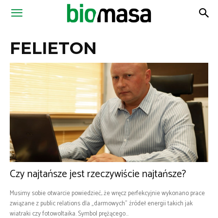
Magazyn
FELIETON
Biomasa
Czy najtańsze jest rzeczywiście najtańsze?
Musimy sobie otwarcie powiedzieć, że wręcz perfekcyjnie wykonano prace
związane z public relations dla „darmowych” źródeł energii takich jak
wiatraki czy fotowoltaika. Symbol prężącego...