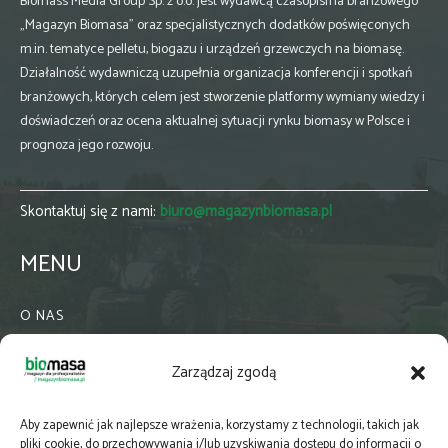
Biomass Media Group Sp. z o.o. jest wydawcą czasopisma branżowego
„Magazyn Biomasa” oraz specjalistycznych dodatków poświęconych
m.in. tematyce pelletu, biogazu i urządzeń grzewczych na biomasę.
Działalność wydawniczą uzupełnia organizacja konferencji i spotkań
branżowych, których celem jest stworzenie platformy wymiany wiedzy i
doświadczeń oraz ocena aktualnej sytuacji rynku biomasy w Polsce i
prognoza jego rozwoju.
Skontaktuj się z nami:
biuro@magazynbiomasa.pl
MENU
O NAS
KONTAKT
Zarządzaj zgodą
WSPÓŁPRACA
ZIELONA GMINA
Aby zapewnić jak najlepsze wrażenia, korzystamy z technologii, takich jak
PRENUMERATA
pliki cookie, do przechowywania i/lub uzyskiwania dostępu do informacji o