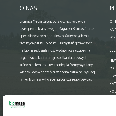
O NAS
M
Biomass Media Group Sp. z o.o. jest wydawcą
O 
czasopisma branżowego „Magazyn Biomasa” oraz
KO
specjalistycznych dodatków poświęconych m.in.
WS
tematyce pelletu, biogazu i urządzeń grzewczych
ZI
na biomasę. Działalność wydawniczą uzupełnia
PR
organizacja konferencji i spotkań branżowych,
NE
których celem jest stworzenie platformy wymiany
MA
wiedzy i doświadczeń oraz ocena aktualnej sytuacji
E-
rynku biomasy w Polsce i prognoza jego rozwoju.
KA
PO
Skontaktuj się z nami:
biuro@magazynbiomasa.pl