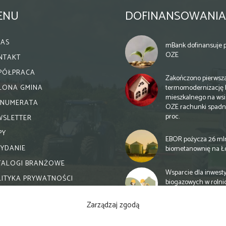
ENU
DOFINANSOWANIA
NAS
mBank dofinansuje p
OZE
NTAKT
PÓŁPRACA
Zakończono pierwsz
termomodernizację 
ELONA GMINA
mieszkalnego na wsi.
ENUMERATA
OZE rachunki spadn
proc.
WSLETTER
PY
EBOR pożycza 26 ml
WYDANIE
biometanownię na Ł
TALOGI BRANŻOWE
Wsparcie dla inwesty
LITYKA PRYWATNOŚCI
biogazowych w rolni
zmiany
Zarządzaj zgodą
Banki otwierają się n
inwestycje biogazow