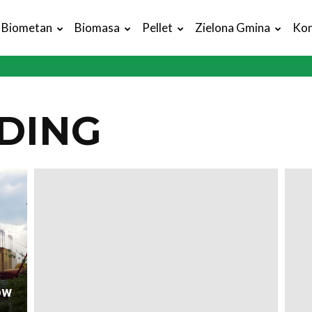
Biometan
Biomasa
Pellet
Zielona Gmina
Kon
DING
ów