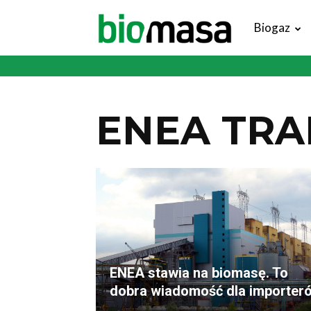
Magazyn
Biogaz
Biomasa
ENEA TRA
ENEA stawia na biomasę. To
dobra wiadomość dla importer