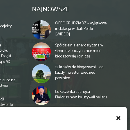
NAJNOWSZE
OPEC GRUDZIĄDZ – wyjątkowa
rojekty
instalacja w skali Polski
[WIDEO]
ą
Spółdzielnia energetyczna w
bloku
Gminie Zbuczyn chce mieć
 Dzięki
biogazownię rolniczą
ą o 90
12 kroków do biogazowni – co
każdy inwestor wiedzieć
powinien
n euro na
otwie
Łukaszenka zachęca
Białorusinów, by używali pelletu
cji
ctwie do
„Czy po drodze Ci do PSZOKu?”
Wypełnij ankietę!
a
e