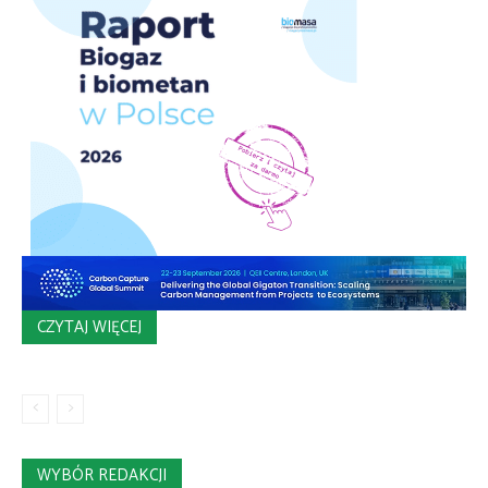
CZYTAJ WIĘCEJ
WYBÓR REDAKCJI