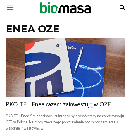
Magazyn
ENEA OZE
Biomasa
PKO TFI i Enea razem zainwestują w OZE
PKO TFI i Enea S.A. podpisały list intencyjny o współpracy na rzecz rozwoju
OZE w Polsce. Na mocy zawartego porozumienia podmioty zamierzają
wspólnie inwestować w...