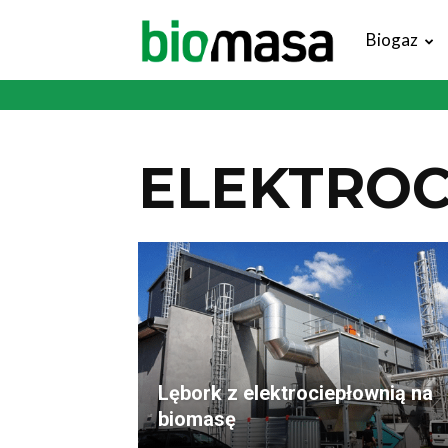
Magazyn
Biogaz
Biomasa
ELEKTROC
Lębork z elektrociepłownią na
biomasę