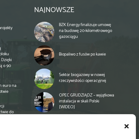
NAJNOWSZE
BZK Energy finalizuje umowę
rojekty
na budowę 20-kilometrowego
gazociągu
ą
bloku
Biopaliwo z fusów po kawie
 Dzięki
ą o 90
Sektor biogazowy w nowej
rzeczywistości operacyjnej
n euro na
otwie
OPEC GRUDZIĄDZ – wyjątkowa
instalacja w skali Polski
cji
[WIDEO]
ctwie do
Spółdzielnia energetyczna w
Gminie Zbuczyn chce mieć
biogazownię rolniczą
a
e