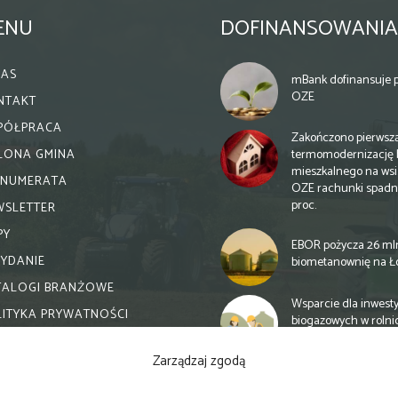
ENU
DOFINANSOWANIA
NAS
mBank dofinansuje p
OZE
NTAKT
PÓŁPRACA
Zakończono pierwsz
termomodernizację 
ELONA GMINA
mieszkalnego na wsi.
ENUMERATA
OZE rachunki spadn
proc.
WSLETTER
PY
EBOR pożycza 26 ml
WYDANIE
biometanownię na Ł
TALOGI BRANŻOWE
Wsparcie dla inwesty
LITYKA PRYWATNOŚCI
biogazowych w rolni
zmiany
Zarządzaj zgodą
Banki otwierają się n
inwestycje biogazow