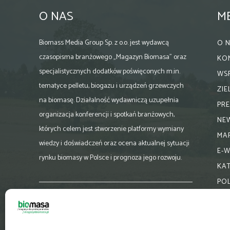
O NAS
M
Biomass Media Group Sp. z o.o. jest wydawcą
O 
czasopisma branżowego „Magazyn Biomasa” oraz
KO
specjalistycznych dodatków poświęconych m.in.
WS
tematyce pelletu, biogazu i urządzeń grzewczych
ZI
na biomasę. Działalność wydawniczą uzupełnia
PR
organizacja konferencji i spotkań branżowych,
NE
których celem jest stworzenie platformy wymiany
MA
wiedzy i doświadczeń oraz ocena aktualnej sytuacji
E-
rynku biomasy w Polsce i prognoza jego rozwoju.
KA
PO
Skontaktuj się z nami:
biuro@magazynbiomasa.pl