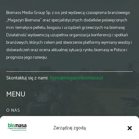
Biomass Media Group Sp. z o.o. jest wydawcą czasopisma branżowego
„Magazyn Biomasa” oraz specjalistycznych dodatków poświęconych
m.in. tematyce pelletu, biogazu i urządzeń grzewczych na biomasę.
Działalność wydawniczą uzupełnia organizacja konferencji i spotkań
branżowych, których celem jest stworzenie platformy wymiany wiedzy i
doświadczeń oraz ocena aktualnej sytuacji rynku biomasy w Polsce i
prognoza jego rozwoju.
Skontaktuj się z nami:
biuro@magazynbiomasa.pl
MENU
O NAS
KONTAKT
Zarządzaj zgodą
WSPÓŁPRACA
ZIELONA GMINA