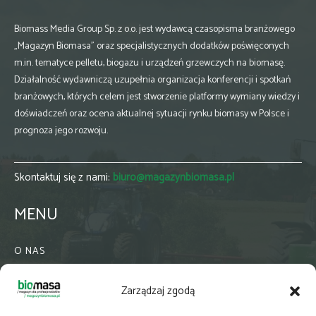
Biomass Media Group Sp. z o.o. jest wydawcą czasopisma branżowego
„Magazyn Biomasa” oraz specjalistycznych dodatków poświęconych
m.in. tematyce pelletu, biogazu i urządzeń grzewczych na biomasę.
Działalność wydawniczą uzupełnia organizacja konferencji i spotkań
branżowych, których celem jest stworzenie platformy wymiany wiedzy i
doświadczeń oraz ocena aktualnej sytuacji rynku biomasy w Polsce i
prognoza jego rozwoju.
Skontaktuj się z nami:
biuro@magazynbiomasa.pl
MENU
O NAS
KONTAKT
Zarządzaj zgodą
WSPÓŁPRACA
ZIELONA GMINA