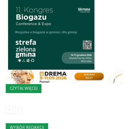
CZYTAJ WIĘCEJ
WYBÓR REDAKCJI