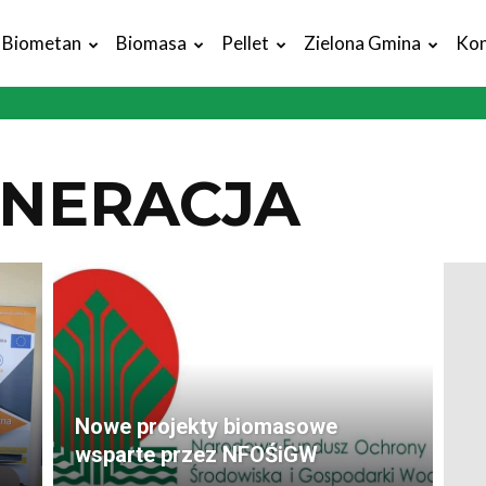
Biometan
Biomasa
Pellet
Zielona Gmina
Kon
ENERACJA
Nowe projekty biomasowe
wsparte przez NFOŚiGW