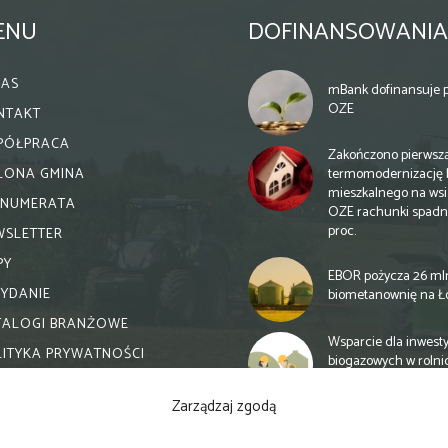
ENU
DOFINANSOWANIA
NAS
mBank dofinansuje p
OZE
NTAKT
PÓŁPRACA
Zakończono pierwsz
termomodernizację 
ELONA GMINA
mieszkalnego na wsi.
ENUMERATA
OZE rachunki spadn
proc.
WSLETTER
PY
EBOR pożycza 26 ml
WYDANIE
biometanownię na Ł
TALOGI BRANŻOWE
Wsparcie dla inwesty
LITYKA PRYWATNOŚCI
biogazowych w rolni
zmiany
Zarządzaj zgodą
Banki otwierają się n
inwestycje biogazow