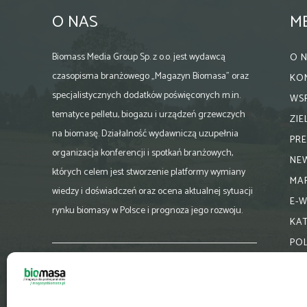
O NAS
M
Biomass Media Group Sp. z o.o. jest wydawcą
O 
czasopisma branżowego „Magazyn Biomasa” oraz
KO
specjalistycznych dodatków poświęconych m.in.
WS
tematyce pelletu, biogazu i urządzeń grzewczych
ZI
na biomasę. Działalność wydawniczą uzupełnia
PR
organizacja konferencji i spotkań branżowych,
NE
których celem jest stworzenie platformy wymiany
MA
wiedzy i doświadczeń oraz ocena aktualnej sytuacji
E-
rynku biomasy w Polsce i prognoza jego rozwoju.
KA
PO
Skontaktuj się z nami:
biuro@magazynbiomasa.pl