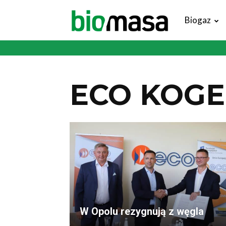
Magazyn
Biogaz
Biomasa
ECO KOG
W Opolu rezygnują z węgla