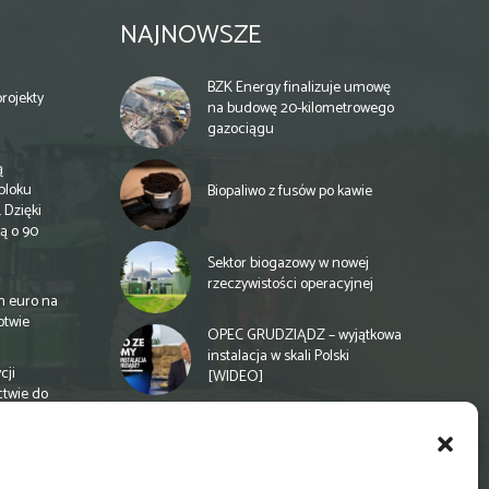
NAJNOWSZE
BZK Energy finalizuje umowę
rojekty
na budowę 20-kilometrowego
gazociągu
ą
bloku
Biopaliwo z fusów po kawie
 Dzięki
ą o 90
Sektor biogazowy w nowej
rzeczywistości operacyjnej
n euro na
otwie
OPEC GRUDZIĄDZ – wyjątkowa
instalacja w skali Polski
cji
[WIDEO]
ctwie do
Spółdzielnia energetyczna w
Gminie Zbuczyn chce mieć
biogazownię rolniczą
a
e